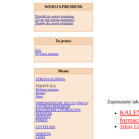
WERSJA PREMIUM:
Przejdź do wersji premium
Czym jest wersja premium?
Dostęp do wersji premium
Tu jesteś:
ILG
Wybierz miesiąc
Menu:
STRONA GŁÓWNA
TEKSTY ILG
Wybierz miesiąc
Dzisiaj
Jutro
Zapraszamy takż
WPROWADZENIE DO LG (OWLG)
LITURGIA HORARUM
KALENDARZ LITURGICZNY
KALE
DODATEK
INDEKSY
formac
POMOC
Teksty L
CZYTELNIA
ANKIETA
LINKI