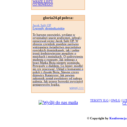
WASZE LISTY
CO NOWEGO?
gloria24.pl poleca:
Jacek Salij OP
Legendy dominikańskie
Te barwne opowieści, wydane w
oryginalnej szacie graficznej, zebrał i
opracował ojciec Jacek Salij OP. W
zbiorze czytelnik znajdzie zarówno
wstrząsające świadectwo męczeństwa
rosyjskich dominikanek, jak i pełne
ironii średniowieczne anegdoty o
mnichach i mniszkach. O uzdrowieniu
studenta z rozpusty, Jak jednego z
braci Matka Boża niestety pominęła,
Przygody z diabłem, Co lepiej: modlić
się czy pracować, Układ z komarami o
pokój i chwałę Bożą, Sławne czyny
dziewicy Katarzyny, Jak pewien
zakonnik został uwolniony od nałogu
palenia, Jak przeor lwowski zwyciężył
gestapowców logiką.
więcej >>>
TEKSTY ILG
|
OWLG
|
LI
CZ
© Copyright by
Konferencja 