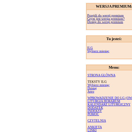
WERSJA PREMIUM
Przejdź do wersji premium
Czym jest wersja premium?
Dostęp do wersji premium
Tu jesteś:
ILG
Wybierz miesiąc
Menu:
STRONA GŁÓWNA
TEKSTY ILG
Wybierz miesiąc
Dzisiaj
Jutro
WPROWADZENIE DO LG (OW
LITURGIA HORARUM
KALENDARZ LITURGICZNY
DODATEK
INDEKSY
POMOC
CZYTELNIA
ANKIETA
LINKI