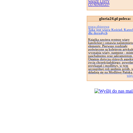
WASZE LISTY
CO NOWEGO?
gloria24.pl poleca:
praca zbiorowa
Taka jest wiara Kościoł. Kate
dla dorosłych
Książka zawiera syntezę wiary
katolickiej i omawia najistotniejs
elementy. Pierwsze rozdziały
poświęcone są kolejnym artyku
wyznania wiary, następne - mist
paschalnemu oraz sakramentom.
Ostatnie dotyczą różnych aspek
życia chrześcijańskiego: powołan
przykazań i modlitwy, w tym
szczególnej roli siedmiu próśb, j
składają się na Modlitwę Pańską.
więc