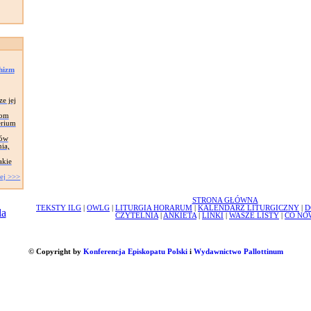
chizm
ze jej
łom
erium
tów
ia,
akie
ej >>>
STRONA GŁÓWNA
TEKSTY ILG
|
OWLG
|
LITURGIA HORARUM
|
KALENDARZ LITURGICZNY
|
D
CZYTELNIA
|
ANKIETA
|
LINKI
|
WASZE LISTY
|
CO NO
© Copyright by
Konferencja Episkopatu Polski
i
Wydawnictwo Pallottinum