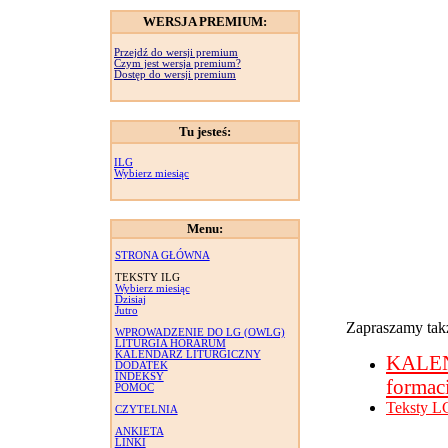
WERSJA PREMIUM:
Przejdź do wersji premium
Czym jest wersja premium?
Dostęp do wersji premium
Tu jesteś:
ILG
Wybierz miesiąc
Menu:
STRONA GŁÓWNA
TEKSTY ILG
Wybierz miesiąc
Dzisiaj
Jutro
Zapraszamy takż
WPROWADZENIE DO LG (OWLG)
LITURGIA HORARUM
KALENDARZ LITURGICZNY
KALE
DODATEK
INDEKSY
formac
POMOC
Teksty L
CZYTELNIA
ANKIETA
LINKI