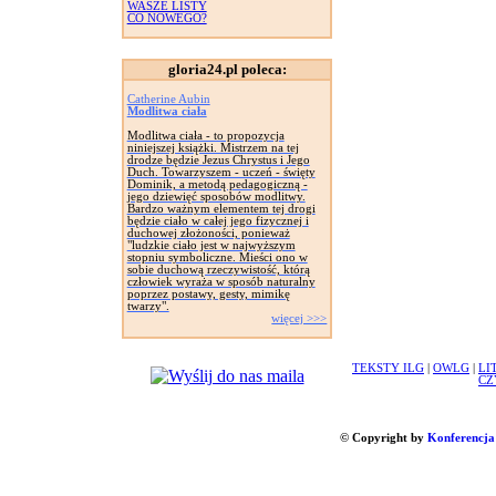
WASZE LISTY
CO NOWEGO?
gloria24.pl poleca:
Catherine Aubin
Modlitwa ciała
Modlitwa ciała - to propozycja
niniejszej książki. Mistrzem na tej
drodze będzie Jezus Chrystus i Jego
Duch. Towarzyszem - uczeń - święty
Dominik, a metodą pedagogiczną -
jego dziewięć sposobów modlitwy.
Bardzo ważnym elementem tej drogi
będzie ciało w całej jego fizycznej i
duchowej złożoności, ponieważ
"ludzkie ciało jest w najwyższym
stopniu symboliczne. Mieści ono w
sobie duchową rzeczywistość, którą
człowiek wyraża w sposób naturalny
poprzez postawy, gesty, mimikę
twarzy".
więcej >>>
TEKSTY ILG
|
OWLG
|
LI
CZ
© Copyright by
Konferencja 