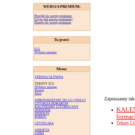
WERSJA PREMIUM:
Przejdź do wersji premium
Czym jest wersja premium?
Dostęp do wersji premium
Tu jesteś:
ILG
Wybierz miesiąc
Menu:
STRONA GŁÓWNA
TEKSTY ILG
Wybierz miesiąc
Dzisiaj
Jutro
Zapraszamy takż
WPROWADZENIE DO LG (OWLG)
LITURGIA HORARUM
KALENDARZ LITURGICZNY
KALE
DODATEK
INDEKSY
formac
POMOC
Teksty L
CZYTELNIA
ANKIETA
LINKI