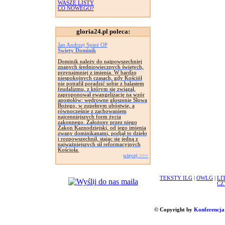
WASZE LISTY
CO NOWEGO?
gloria24.pl poleca:
Jan Andrzej Spież OP
Święty Dominik
Dominik należy do najpowszechniej
znanych średniowiecznych świętych,
przynajmniej z imienia. W bardzo
niespokojnych czasach, gdy Kościół
nie potrafił poradzić sobie z balastem
feudalizmu, z którym się związał,
zaproponował ewangelizację na wzór
apostołów: wędrowne głoszenie Słowa
Bożego, w zupełnym ubóstwie, a
równocześnie z zachowaniem
najcenniejszych form życia
zakonnego. Założony przez niego
Zakon Kaznodziejski, od jego imienia
zwany dominikanami, podjął to dzieło
i rozpowszechnił, stając się jedną z
najważniejszych sił reformacyjnych
Kościoła.
więcej >>>
TEKSTY ILG
|
OWLG
|
LI
CZ
© Copyright by
Konferencja 