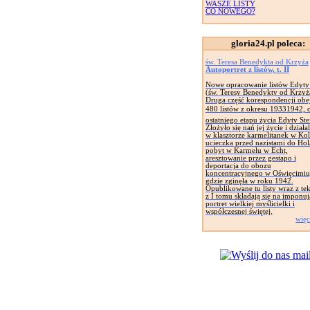
WASZE LISTY
CO NOWEGO?
gloria24.pl poleca:
św. Teresa Benedykta od Krzyża
Autoportret z listów, t. II
Nowe opracowanie listów Edyty 
(św. Teresy Benedykty od Krzyż
Druga część korespondencji obe
480 listów z okresu 19331942, c
ostatniego etapu życia Edyty Ste
Złożyło się nań jej życie i działa
w klasztorze karmelitanek w Kol
ucieczka przed nazistami do Hola
pobyt w Karmelu w Echt,
aresztowanie przez gestapo i
deportacja do obozu
koncentracyjnego w Oświęcimiu
gdzie zginęła w roku 1942.
Opublikowane tu listy wraz z te
z I tomu składają się na imponu
portret wielkiej myślicielki i
współczesnej świętej.
więc