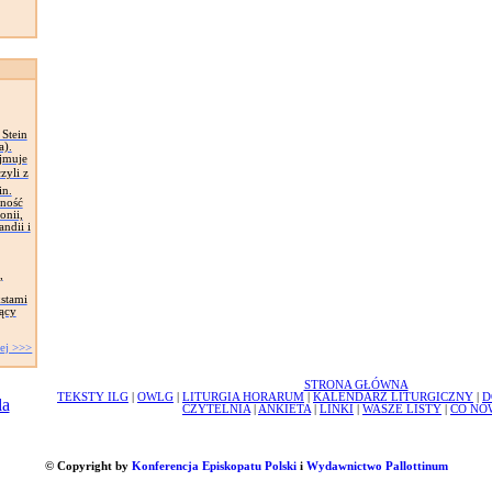
Stein
a).
jmuje
zyli z
in.
lność
onii,
ndii i
,
kstami
jący
ej >>>
STRONA GŁÓWNA
TEKSTY ILG
|
OWLG
|
LITURGIA HORARUM
|
KALENDARZ LITURGICZNY
|
D
CZYTELNIA
|
ANKIETA
|
LINKI
|
WASZE LISTY
|
CO NO
© Copyright by
Konferencja Episkopatu Polski
i
Wydawnictwo Pallottinum