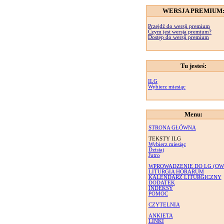
WERSJA PREMIUM
Przejdź do wersji premium
Czym jest wersja premium?
Dostęp do wersji premium
Tu jesteś:
ILG
Wybierz miesiąc
Menu:
STRONA GŁÓWNA
TEKSTY ILG
Wybierz miesiąc
Dzisiaj
Jutro
WPROWADZENIE DO LG (OW
LITURGIA HORARUM
KALENDARZ LITURGICZNY
DODATEK
INDEKSY
POMOC
CZYTELNIA
ANKIETA
LINKI