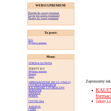
WERSJA PREMIUM:
Przejdź do wersji premium
Czym jest wersja premium?
Dostęp do wersji premium
Tu jesteś:
ILG
Wybierz miesiąc
Menu:
STRONA GŁÓWNA
TEKSTY ILG
Wybierz miesiąc
Dzisiaj
Jutro
Zapraszamy takż
WPROWADZENIE DO LG (OWLG)
LITURGIA HORARUM
KALENDARZ LITURGICZNY
KALE
DODATEK
INDEKSY
formac
POMOC
Teksty L
CZYTELNIA
ANKIETA
LINKI