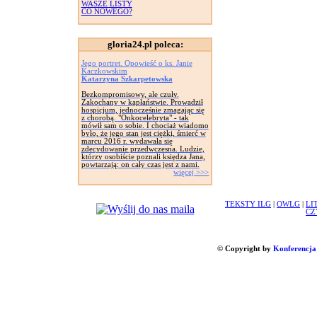
WASZE LISTY
CO NOWEGO?
gloria24.pl poleca:
Jego portret. Opowieść o ks. Janie
Kaczkowskim
Katarzyna Szkarpetowska
Bezkompromisowy, ale czuły.
Zakochany w kapłaństwie. Prowadził
hospicjum, jednocześnie zmagając się
z chorobą. "Onkocelebryta" - tak
mówił sam o sobie. I chociaż wiadomo
było, że jego stan jest ciężki, śmierć w
marcu 2016 r. wydawała się
zdecydowanie przedwczesna. Ludzie,
którzy osobiście poznali księdza Jana,
powtarzają: on cały czas jest z nami.
więcej >>>
TEKSTY ILG
|
OWLG
|
LI
CZ
© Copyright by
Konferencja 