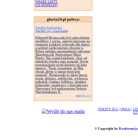
WASZE LISTY
CO NOWEGO?
gloria24.pl poleca:
Amelia Szafrańska
Surdut czy rewerenda
Edmund Bojanowski był człowiekiem
modlitwy i czynu, założył pierwsze na
ziemiach polskich ochronki dla dzieci,
a później najliczniejsze obecnie w
Polsce żeńskie zgromadzenie zakonnic
Służebniczek Najświętszej Marii
Panny. Nie został księdzem, choć od
młodości bardzo tego pragnął. Swoje
przeznaczenie pojął dopiero na łożu
smierci: "Teraz rozumiem, że Bóg
chciał, abym w stanie świeckim
umierał". Bojanowski to także literat,
poeta, tłumacz, publicysta, wydawca,
miłośnik i badacz folkloru, działacz
kulturalny, społeczny i charytatywny.
Nazywany był prekursorem Soboru
Watykańskiego II.
więcej >>>
TEKSTY ILG
|
OWLG
|
LI
CZ
© Copyright by
Konferencja 