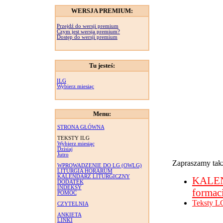
WERSJA PREMIUM:
Przejdź do wersji premium
Czym jest wersja premium?
Dostęp do wersji premium
Tu jesteś:
ILG
Wybierz miesiąc
Menu:
STRONA GŁÓWNA
TEKSTY ILG
Wybierz miesiąc
Dzisiaj
Jutro
Zapraszamy takż
WPROWADZENIE DO LG (OWLG)
LITURGIA HORARUM
KALENDARZ LITURGICZNY
KALE
DODATEK
INDEKSY
formac
POMOC
Teksty L
CZYTELNIA
ANKIETA
LINKI