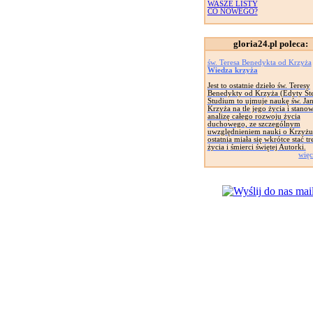
WASZE LISTY
CO NOWEGO?
gloria24.pl poleca:
św. Teresa Benedykta od Krzyża
Wiedza krzyża
Jest to ostatnie dzieło św. Teresy
Benedykty od Krzyża (Edyty Ste
Studium to ujmuje naukę św. Ja
Krzyża na tle jego życia i stanow
analizę całego rozwoju życia
duchowego, ze szczególnym
uwzględnieniem nauki o Krzyżu
ostatnia miała się wkrótce stać tr
życia i śmierci świętej Autorki.
więc