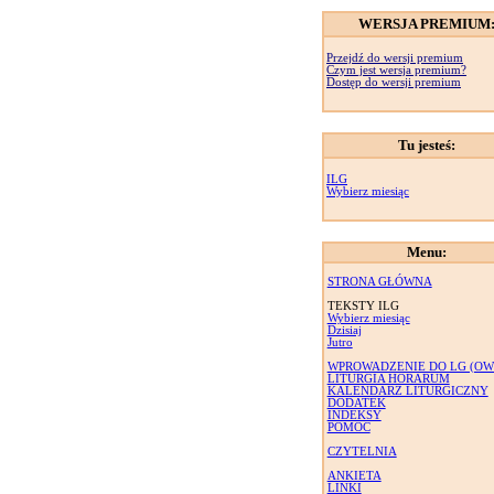
WERSJA PREMIUM
Przejdź do wersji premium
Czym jest wersja premium?
Dostęp do wersji premium
Tu jesteś:
ILG
Wybierz miesiąc
Menu:
STRONA GŁÓWNA
TEKSTY ILG
Wybierz miesiąc
Dzisiaj
Jutro
WPROWADZENIE DO LG (OW
LITURGIA HORARUM
KALENDARZ LITURGICZNY
DODATEK
INDEKSY
POMOC
CZYTELNIA
ANKIETA
LINKI