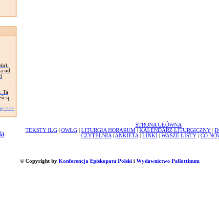
in).
na od
i
. Ta
eścią
ej >>>
STRONA GŁÓWNA
TEKSTY ILG
|
OWLG
|
LITURGIA HORARUM
|
KALENDARZ LITURGICZNY
|
D
CZYTELNIA
|
ANKIETA
|
LINKI
|
WASZE LISTY
|
CO NO
© Copyright by
Konferencja Episkopatu Polski
i
Wydawnictwo Pallottinum