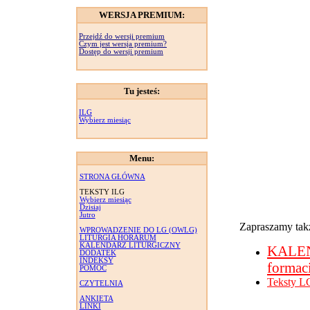
WERSJA PREMIUM:
Przejdź do wersji premium
Czym jest wersja premium?
Dostęp do wersji premium
Tu jesteś:
ILG
Wybierz miesiąc
Menu:
STRONA GŁÓWNA
TEKSTY ILG
Wybierz miesiąc
Dzisiaj
Jutro
Zapraszamy takż
WPROWADZENIE DO LG (OWLG)
LITURGIA HORARUM
KALENDARZ LITURGICZNY
KALE
DODATEK
INDEKSY
formac
POMOC
Teksty L
CZYTELNIA
ANKIETA
LINKI