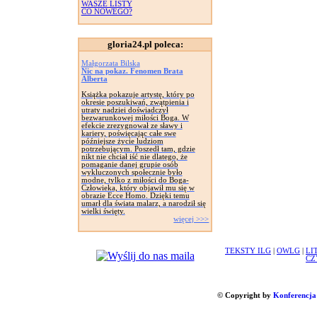
WASZE LISTY
CO NOWEGO?
gloria24.pl poleca:
Małgorzata Bilska
Nic na pokaz. Fenomen Brata
Alberta
Książka pokazuje artystę, który po
okresie poszukiwań, zwątpienia i
utraty nadziei doświadczył
bezwarunkowej miłości Boga. W
efekcie zrezygnował ze sławy i
kariery, poświęcając całe swe
późniejsze życie ludziom
potrzebującym. Poszedł tam, gdzie
nikt nie chciał iść nie dlatego, że
pomaganie danej grupie osób
wykluczonych społecznie było
modne, tylko z miłości do Boga-
Człowieka, który objawił mu się w
obrazie Ecce Homo. Dzięki temu
umarł dla świata malarz, a narodził się
wielki święty.
więcej >>>
TEKSTY ILG
|
OWLG
|
LI
CZ
© Copyright by
Konferencja 