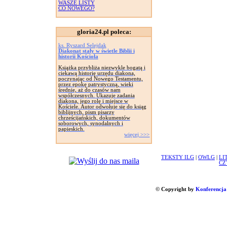
WASZE LISTY
CO NOWEGO?
gloria24.pl poleca:
ks. Ryszard Selejdak
Diakonat stały w świetle Biblii i
historii Kościoła
Książka przybliża niezwykle bogatą i
ciekawą historię urzędu diakona,
poczynając od Nowego Testamentu,
przez epokę patrystyczną, wieki
średnie, aż do czasów nam
współczesnych. Ukazuje zadania
diakona, jego rolę i miejsce w
Kościele. Autor odwołuje się do ksiąg
biblijnych, pism pisarzy
chrześcijańskich, dokumentów
soborowych, synodalnych i
papieskich.
więcej >>>
TEKSTY ILG
|
OWLG
|
LI
CZ
© Copyright by
Konferencja 