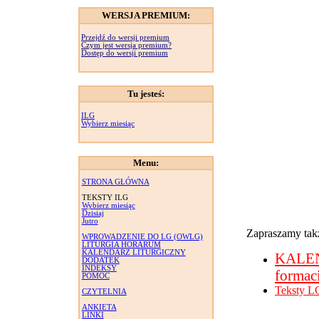
WERSJA PREMIUM:
Przejdź do wersji premium
Czym jest wersja premium?
Dostęp do wersji premium
Tu jesteś:
ILG
Wybierz miesiąc
Menu:
STRONA GŁÓWNA
TEKSTY ILG
Wybierz miesiąc
Dzisiaj
Jutro
Zapraszamy takż
WPROWADZENIE DO LG (OWLG)
LITURGIA HORARUM
KALENDARZ LITURGICZNY
KALE
DODATEK
INDEKSY
formac
POMOC
Teksty L
CZYTELNIA
ANKIETA
LINKI