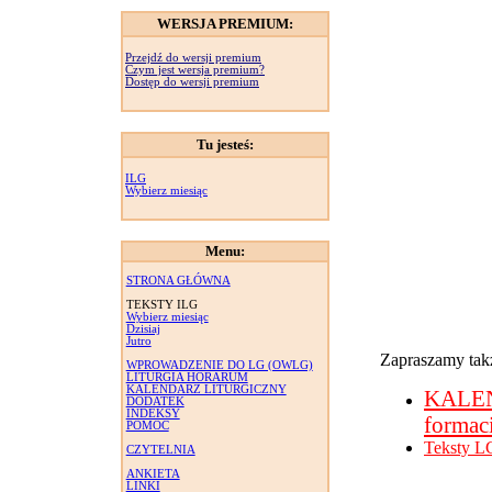
WERSJA PREMIUM:
Przejdź do wersji premium
Czym jest wersja premium?
Dostęp do wersji premium
Tu jesteś:
ILG
Wybierz miesiąc
Menu:
STRONA GŁÓWNA
TEKSTY ILG
Wybierz miesiąc
Dzisiaj
Jutro
Zapraszamy takż
WPROWADZENIE DO LG (OWLG)
LITURGIA HORARUM
KALENDARZ LITURGICZNY
KALE
DODATEK
INDEKSY
formac
POMOC
Teksty L
CZYTELNIA
ANKIETA
LINKI