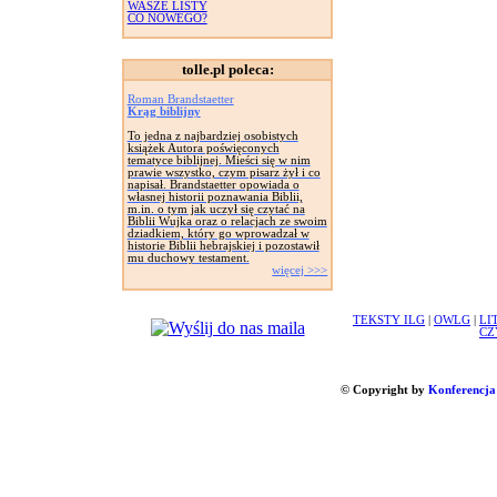
WASZE LISTY
CO NOWEGO?
tolle.pl poleca:
Roman Brandstaetter
Krąg biblijny
To jedna z najbardziej osobistych
książek Autora poświęconych
tematyce biblijnej. Mieści się w nim
prawie wszystko, czym pisarz żył i co
napisał. Brandstaetter opowiada o
własnej historii poznawania Biblii,
m.in. o tym jak uczył się czytać na
Biblii Wujka oraz o relacjach ze swoim
dziadkiem, który go wprowadzał w
historie Biblii hebrajskiej i pozostawił
mu duchowy testament.
więcej >>>
TEKSTY ILG
|
OWLG
|
LI
CZ
© Copyright by
Konferencja 