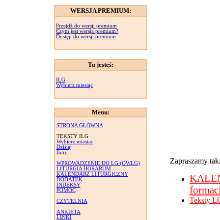
WERSJA PREMIUM:
Przejdź do wersji premium
Czym jest wersja premium?
Dostęp do wersji premium
Tu jesteś:
ILG
Wybierz miesiąc
Menu:
STRONA GŁÓWNA
TEKSTY ILG
Wybierz miesiąc
Dzisiaj
Jutro
Zapraszamy takż
WPROWADZENIE DO LG (OWLG)
LITURGIA HORARUM
KALENDARZ LITURGICZNY
KALE
DODATEK
INDEKSY
formac
POMOC
Teksty L
CZYTELNIA
ANKIETA
LINKI