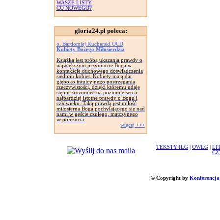
WASZE LISTY
CO NOWEGO?
gloria24.pl poleca:
o. Bartłomiej Kucharski OCD
Kobiety Bożego Miłosierdzia
Książka jest próbą ukazania prawdy o
największym przymiocie Boga w
kontekście duchowego doświadczenia
siedmiu kobiet. Kobiety mają dar
głęboko intuicyjnego postrzegania
rzeczywistości, dzięki któremu udaje
się im zrozumieć na poziomie serca
najbardziej istotne prawdy o Bogu i
człowieku. Taką prawdą jest miłość
miłosierna Boga pochylającego się nad
nami w geście czułego, matczynego
współczucia.
więcej >>>
TEKSTY ILG
|
OWLG
|
LI
CZ
© Copyright by
Konferencja 