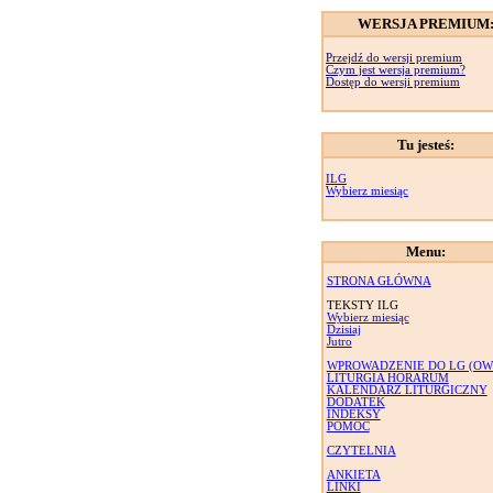
WERSJA PREMIUM
Przejdź do wersji premium
Czym jest wersja premium?
Dostęp do wersji premium
Tu jesteś:
ILG
Wybierz miesiąc
Menu:
STRONA GŁÓWNA
TEKSTY ILG
Wybierz miesiąc
Dzisiaj
Jutro
WPROWADZENIE DO LG (OW
LITURGIA HORARUM
KALENDARZ LITURGICZNY
DODATEK
INDEKSY
POMOC
CZYTELNIA
ANKIETA
LINKI