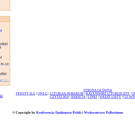
ad
wskiej
z
ia
to, co
stkie
ej >>>
STRONA GŁÓWNA
TEKSTY ILG
|
OWLG
|
LITURGIA HORARUM
|
KALENDARZ LITURGICZNY
|
D
CZYTELNIA
|
ANKIETA
|
LINKI
|
WASZE LISTY
|
CO NO
© Copyright by
Konferencja Episkopatu Polski
i
Wydawnictwo Pallottinum