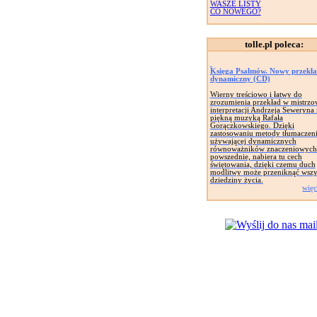
WASZE LISTY
CO NOWEGO?
tolle.pl poleca:
Księga Psalmów. Nowy przekł
dynamiczny (CD)
Wierny treściowo i łatwy do
zrozumienia przekład w mistrzo
interpretacji Andrzeja Seweryna 
piękną muzyką Rafała
Gorączkowskiego. Dzięki
zastosowaniu metody tłumaczen
używającej dynamicznych
równoważników znaczeniowych 
powszednie, nabiera tu cech
świętowania, dzięki czemu duch
modlitwy może przeniknąć wszy
dziedziny życia.
więc