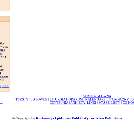
n
ążka
owym,
om i
as
Matką
ało
one
i
a oraz
cia
ej >>>
STRONA GŁÓWNA
TEKSTY ILG
|
OWLG
|
LITURGIA HORARUM
|
KALENDARZ LITURGICZNY
|
D
CZYTELNIA
|
ANKIETA
|
LINKI
|
WASZE LISTY
|
CO NO
© Copyright by
Konferencja Episkopatu Polski
i
Wydawnictwo Pallottinum