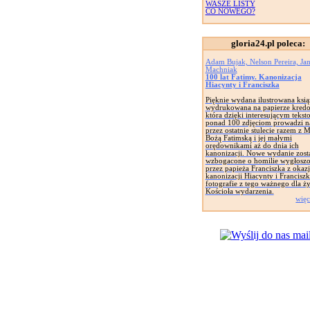
WASZE LISTY
CO NOWEGO?
gloria24.pl poleca:
Adam Bujak, Nelson Pereira, Ja
Machniak
100 lat Fatimy. Kanonizacja
Hiacynty i Franciszka
Pięknie wydana ilustrowana ksi
wydrukowana na papierze kred
która dzięki interesującym tekst
ponad 100 zdjęciom prowadzi n
przez ostatnie stulecie razem z 
Bożą Fatimską i jej małymi
orędownikami aż do dnia ich
kanonizacji. Nowe wydanie zost
wzbogacone o homilie wygłosz
przez papieża Franciszka z okazj
kanonizacji Hiacynty i Franciszk
fotografie z tego ważnego dla ży
Kościoła wydarzenia.
więc