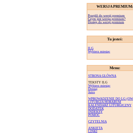
WERSJA PREMIUM
Przejdź do wersji premium
Czym jest wersja premium?
Dostęp do wersji premium
Tu jesteś:
ILG
Wybierz miesiąc
Menu:
STRONA GŁÓWNA
TEKSTY ILG
Wybierz miesiąc
Dzisiaj
Jutro
WPROWADZENIE DO LG (OW
LITURGIA HORARUM
KALENDARZ LITURGICZNY
DODATEK
INDEKSY
POMOC
CZYTELNIA
ANKIETA
LINKI