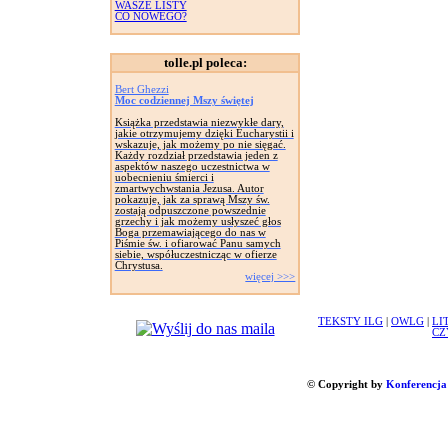
WASZE LISTY
CO NOWEGO?
tolle.pl poleca:
Bert Ghezzi
Moc codziennej Mszy świętej
Książka przedstawia niezwykłe dary,
jakie otrzymujemy dzięki Eucharystii i
wskazuje, jak możemy po nie sięgać.
Każdy rozdział przedstawia jeden z
aspektów naszego uczestnictwa w
uobecnieniu śmierci i
zmartwychwstania Jezusa. Autor
pokazuje, jak za sprawą Mszy św.
zostają odpuszczone powszednie
grzechy i jak możemy usłyszeć głos
Boga przemawiającego do nas w
Piśmie św. i ofiarować Panu samych
siebie, współuczestnicząc w ofierze
Chrystusa.
więcej >>>
TEKSTY ILG
|
OWLG
|
LI
CZ
© Copyright by
Konferencja 