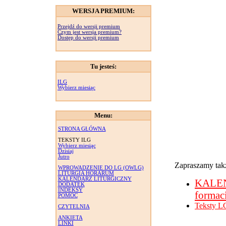
WERSJA PREMIUM:
Przejdź do wersji premium
Czym jest wersja premium?
Dostęp do wersji premium
Tu jesteś:
ILG
Wybierz miesiąc
Menu:
STRONA GŁÓWNA
TEKSTY ILG
Wybierz miesiąc
Dzisiaj
Jutro
Zapraszamy takż
WPROWADZENIE DO LG (OWLG)
LITURGIA HORARUM
KALENDARZ LITURGICZNY
KALE
DODATEK
INDEKSY
formac
POMOC
Teksty L
CZYTELNIA
ANKIETA
LINKI