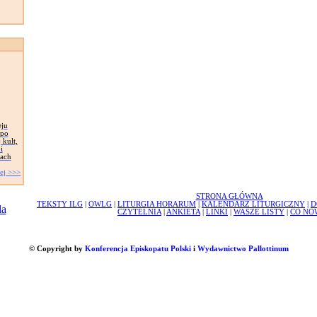
eju
 po
 kult,
i
wach
ej >>>
STRONA GŁÓWNA
TEKSTY ILG
|
OWLG
|
LITURGIA HORARUM
|
KALENDARZ LITURGICZNY
|
D
CZYTELNIA
|
ANKIETA
|
LINKI
|
WASZE LISTY
|
CO NO
© Copyright by
Konferencja Episkopatu Polski
i
Wydawnictwo Pallottinum