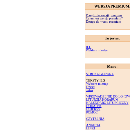
WERSJA PREMIUM
Przejdź do wersji premium
Czym jest wersja premium?
Dostęp do wersji premium
Tu jesteś:
ILG
Wybierz miesiąc
Menu:
STRONA GŁÓWNA
TEKSTY ILG
Wybierz miesiąc
Dzisiaj
Jutro
WPROWADZENIE DO LG (OW
LITURGIA HORARUM
KALENDARZ LITURGICZNY
DODATEK
INDEKSY
POMOC
CZYTELNIA
ANKIETA
LINKI