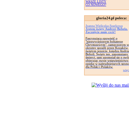
WASZE LISTY
CO NOWEGO?
gloria24.pl poleca:
Joanna Wieliczka-Szarkowa
Jestem święty Andrzej Bobola.
Zacznijcie mnie czcić!
Fascynująca opowieść o
"niezwyciężonym bohaterze
Chrystusowym", zamęczonym w
okrutny sposób przez Kozaków,
świętym jezuicie, księdzu Andrz
Boboli. Święty ten, zapomniany
śmierci, sam upomniał się o swój
obiecując swoje wstawiennictwo 
opiekę w najtrudniejszych spra
dla Polski i Polaków.
więc