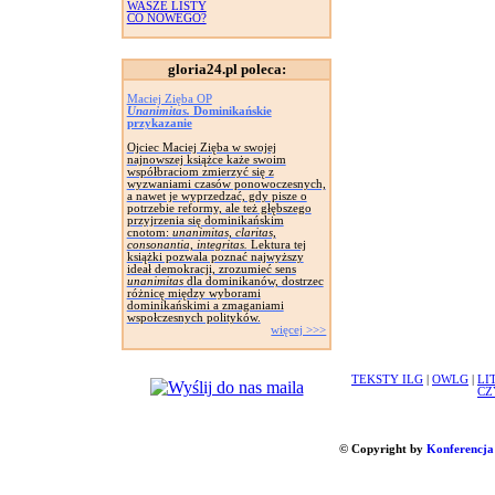
WASZE LISTY
CO NOWEGO?
gloria24.pl poleca:
Maciej Zięba OP
Unanimitas.
Dominikańskie
przykazanie
Ojciec Maciej Zięba w swojej
najnowszej książce każe swoim
współbraciom zmierzyć się z
wyzwaniami czasów ponowoczesnych,
a nawet je wyprzedzać, gdy pisze o
potrzebie reformy, ale też głębszego
przyjrzenia się dominikańskim
cnotom:
unanimitas, claritas,
consonantia, integritas.
Lektura tej
książki pozwala poznać najwyższy
ideał demokracji, zrozumieć sens
unanimitas
dla dominikanów, dostrzec
różnicę między wyborami
dominikańskimi a zmaganiami
wspołczesnych polityków.
więcej >>>
TEKSTY ILG
|
OWLG
|
LI
CZ
© Copyright by
Konferencja 