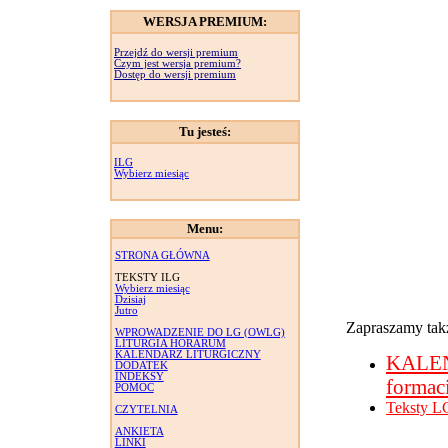
WERSJA PREMIUM:
Przejdź do wersji premium
Czym jest wersja premium?
Dostęp do wersji premium
Tu jesteś:
ILG
Wybierz miesiąc
Menu:
STRONA GŁÓWNA
TEKSTY ILG
Wybierz miesiąc
Dzisiaj
Jutro
Zapraszamy takż
WPROWADZENIE DO LG (OWLG)
LITURGIA HORARUM
KALENDARZ LITURGICZNY
KALE
DODATEK
INDEKSY
formac
POMOC
Teksty L
CZYTELNIA
ANKIETA
LINKI