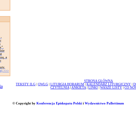
 -
p
o
y".
dzie
st
ną, a
b
uty.
ej >>>
STRONA GŁÓWNA
TEKSTY ILG
|
OWLG
|
LITURGIA HORARUM
|
KALENDARZ LITURGICZNY
|
D
CZYTELNIA
|
ANKIETA
|
LINKI
|
WASZE LISTY
|
CO NO
© Copyright by
Konferencja Episkopatu Polski
i
Wydawnictwo Pallottinum