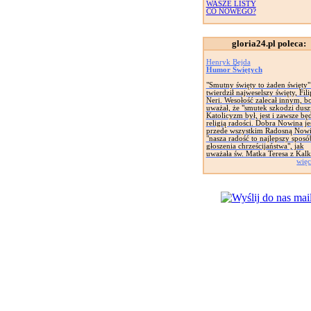
WASZE LISTY
CO NOWEGO?
gloria24.pl poleca:
Henryk Bejda
Humor Świętych
"Smutny święty to żaden święty"
twierdził najweselszy święty, Fili
Neri. Wesołość zalecał innym, b
uważał, że "smutek szkodzi dusz
Katolicyzm był, jest i zawsze bę
religią radości. Dobra Nowina je
przede wszystkim Radosną Nowi
"nasza radość to najlepszy sposó
głoszenia chrześcijaństwa", jak
uważała św. Matka Teresa z Kalk
więc