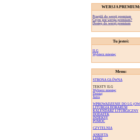
WERSJA PREMIUM
Przejdź do wersji premium
Czym jest wersja premium?
Dostęp do wersji premium
Tu jesteś:
ILG
Wybierz miesiąc
Menu:
STRONA GŁÓWNA
TEKSTY ILG
Wybierz miesiąc
Dzisiaj
Jutro
WPROWADZENIE DO LG (OW
LITURGIA HORARUM
KALENDARZ LITURGICZNY
DODATEK
INDEKSY
POMOC
CZYTELNIA
ANKIETA
LINKI