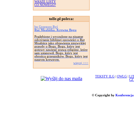
WASZE LISTY
CO NOWEGO?
tolle.pl poleca:
bp Grzegorz Ryś
Rut Moabitka. Krewna Boga
Pogłębione i wyczulone na niuanse
odczytanie biblijnej opowieści o Rut
Moabitce jako objawienia niezwykłej
prawdy o Bogu. Bogu, który jest
gotowy zawiesić prawa religijne, które
sam ustanowił. Bogu, który jest
obrońcą grzeszników. Bogu, który jest
naszym krewnym.
więcej >>>
TEKSTY ILG
|
OWLG
|
LI
CZ
© Copyright by
Konferencja 