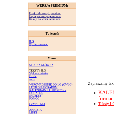
WERSJA PREMIUM:
Przejdź do wersji premium
Czym jest wersja premium?
Dostęp do wersji premium
Tu jesteś:
ILG
Wybierz miesiąc
Menu:
STRONA GŁÓWNA
TEKSTY ILG
Wybierz miesiąc
Dzisiaj
Jutro
Zapraszamy takż
WPROWADZENIE DO LG (OWLG)
LITURGIA HORARUM
KALENDARZ LITURGICZNY
KALE
DODATEK
INDEKSY
formac
POMOC
Teksty L
CZYTELNIA
ANKIETA
LINKI