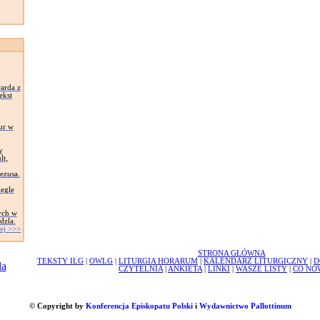
arda z
ekst
ur w
y
lt,
Jezusa.
egle
ych w
dzla.
ej >>>
STRONA GŁÓWNA
TEKSTY ILG
|
OWLG
|
LITURGIA HORARUM
|
KALENDARZ LITURGICZNY
|
D
CZYTELNIA
|
ANKIETA
|
LINKI
|
WASZE LISTY
|
CO NO
© Copyright by
Konferencja Episkopatu Polski
i
Wydawnictwo Pallottinum