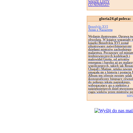
WASZE LISTY
CO NOWEGO?
gloria24.pl poleca:
Benedykt XVI
Jezus z Nazaretu
Wydanie ilustrowane. Oprawa tw
obwolutą. W książce wspaniały t
książki Benedykta XVI został
zilustrowany najwybitniejszymi
dziełami mistrzów zachodniego
malarstwa. Począwszy od miniat
średniowiecznych kodeksach i
malowideł Giotta, od artystów
renesansu i baroku aż po malarz
współczesnych, takich jak Rouau
Chagall i Matisse, sztuka zawsze
zmagała się z historią i postacią 
Album ten oferuje swoisty szlak
ikonograficzny biegnący równol
do pełnego tekstu papieskiego,
wzbogacający go o niektóre z
najpiękniejszych dzieł stworzon
ciągu wieków przez mistrzów pę
więc