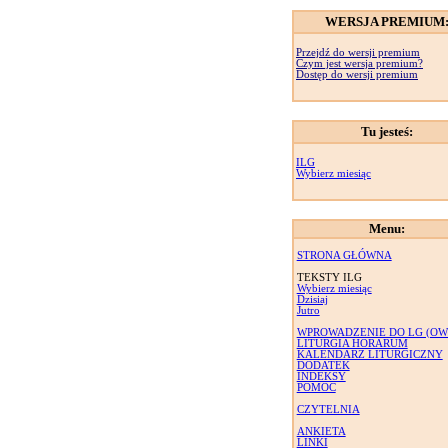
WERSJA PREMIUM
Przejdź do wersji premium
Czym jest wersja premium?
Dostęp do wersji premium
Tu jesteś:
ILG
Wybierz miesiąc
Menu:
STRONA GŁÓWNA
TEKSTY ILG
Wybierz miesiąc
Dzisiaj
Jutro
WPROWADZENIE DO LG (OW
LITURGIA HORARUM
KALENDARZ LITURGICZNY
DODATEK
INDEKSY
POMOC
CZYTELNIA
ANKIETA
LINKI