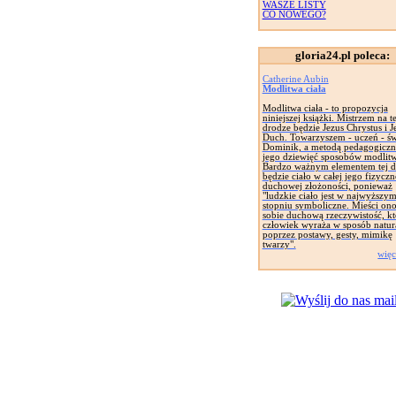
WASZE LISTY
CO NOWEGO?
gloria24.pl poleca:
Catherine Aubin
Modlitwa ciała
Modlitwa ciała - to propozycja
niniejszej książki. Mistrzem na te
drodze będzie Jezus Chrystus i J
Duch. Towarzyszem - uczeń - św
Dominik, a metodą pedagogiczn
jego dziewięć sposobów modlitw
Bardzo ważnym elementem tej d
będzie ciało w całej jego fizyczne
duchowej złożoności, ponieważ
"ludzkie ciało jest w najwyższy
stopniu symboliczne. Mieści on
sobie duchową rzeczywistość, kt
człowiek wyraża w sposób natur
poprzez postawy, gesty, mimikę
twarzy".
więc