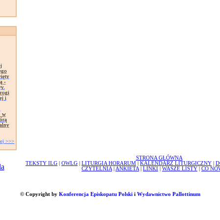
j
ego
ięty
ą -
y.
rogi
j i
m
o w
órą
alny
ej >>>
STRONA GŁÓWNA
TEKSTY ILG
|
OWLG
|
LITURGIA HORARUM
|
KALENDARZ LITURGICZNY
|
D
CZYTELNIA
|
ANKIETA
|
LINKI
|
WASZE LISTY
|
CO NO
© Copyright by
Konferencja Episkopatu Polski
i
Wydawnictwo Pallottinum