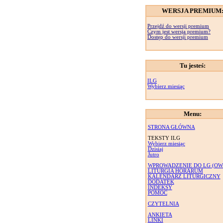
WERSJA PREMIUM
Przejdź do wersji premium
Czym jest wersja premium?
Dostęp do wersji premium
Tu jesteś:
ILG
Wybierz miesiąc
Menu:
STRONA GŁÓWNA
TEKSTY ILG
Wybierz miesiąc
Dzisiaj
Jutro
WPROWADZENIE DO LG (OW
LITURGIA HORARUM
KALENDARZ LITURGICZNY
DODATEK
INDEKSY
POMOC
CZYTELNIA
ANKIETA
LINKI