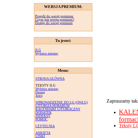
WERSJA PREMIUM:
Przejdź do wersji premium
Czym jest wersja premium?
Dostęp do wersji premium
Tu jesteś:
ILG
Wybierz miesiąc
Menu:
STRONA GŁÓWNA
TEKSTY ILG
Wybierz miesiąc
Dzisiaj
Jutro
Zapraszamy takż
WPROWADZENIE DO LG (OWLG)
LITURGIA HORARUM
KALENDARZ LITURGICZNY
KALE
DODATEK
INDEKSY
formac
POMOC
Teksty L
CZYTELNIA
ANKIETA
LINKI