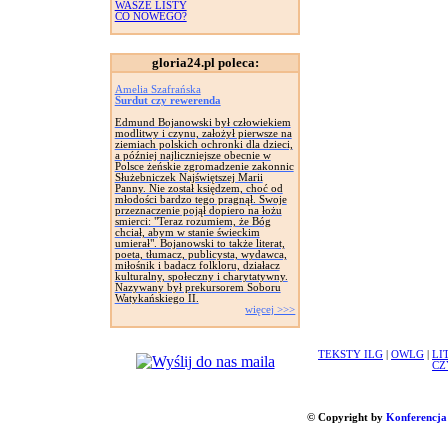
WASZE LISTY
CO NOWEGO?
gloria24.pl poleca:
Amelia Szafrańska
Surdut czy rewerenda
Edmund Bojanowski był człowiekiem
modlitwy i czynu, założył pierwsze na
ziemiach polskich ochronki dla dzieci,
a później najliczniejsze obecnie w
Polsce żeńskie zgromadzenie zakonnic
Służebniczek Najświętszej Marii
Panny. Nie został księdzem, choć od
młodości bardzo tego pragnął. Swoje
przeznaczenie pojął dopiero na łożu
smierci: "Teraz rozumiem, że Bóg
chciał, abym w stanie świeckim
umierał". Bojanowski to także literat,
poeta, tłumacz, publicysta, wydawca,
miłośnik i badacz folkloru, działacz
kulturalny, społeczny i charytatywny.
Nazywany był prekursorem Soboru
Watykańskiego II.
więcej >>>
TEKSTY ILG
|
OWLG
|
LI
CZ
© Copyright by
Konferencja 