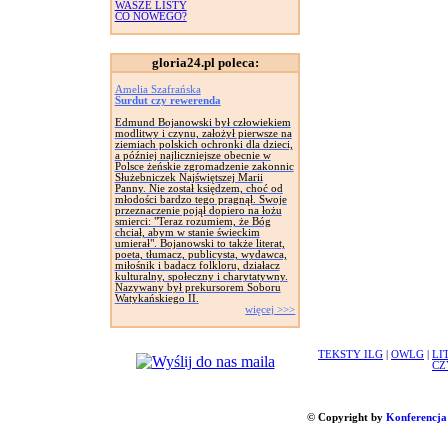
WASZE LISTY
CO NOWEGO?
gloria24.pl poleca:
Amelia Szafrańska
Surdut czy rewerenda
Edmund Bojanowski był człowiekiem
modlitwy i czynu, założył pierwsze na
ziemiach polskich ochronki dla dzieci,
a później najliczniejsze obecnie w
Polsce żeńskie zgromadzenie zakonnic
Służebniczek Najświętszej Marii
Panny. Nie został księdzem, choć od
młodości bardzo tego pragnął. Swoje
przeznaczenie pojął dopiero na łożu
smierci: "Teraz rozumiem, że Bóg
chciał, abym w stanie świeckim
umierał". Bojanowski to także literat,
poeta, tłumacz, publicysta, wydawca,
miłośnik i badacz folkloru, działacz
kulturalny, społeczny i charytatywny.
Nazywany był prekursorem Soboru
Watykańskiego II.
więcej >>>
TEKSTY ILG
|
OWLG
|
LI
CZ
© Copyright by
Konferencja 