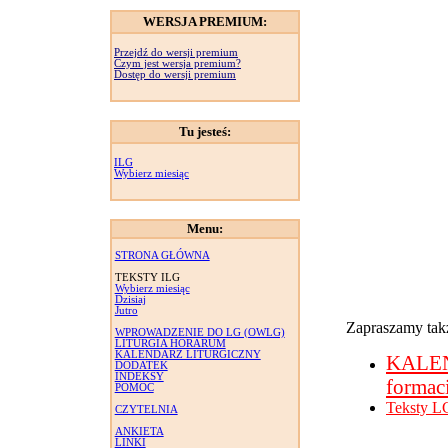
WERSJA PREMIUM:
Przejdź do wersji premium
Czym jest wersja premium?
Dostęp do wersji premium
Tu jesteś:
ILG
Wybierz miesiąc
Menu:
STRONA GŁÓWNA
TEKSTY ILG
Wybierz miesiąc
Dzisiaj
Jutro
Zapraszamy takż
WPROWADZENIE DO LG (OWLG)
LITURGIA HORARUM
KALENDARZ LITURGICZNY
KALE
DODATEK
INDEKSY
formac
POMOC
Teksty L
CZYTELNIA
ANKIETA
LINKI