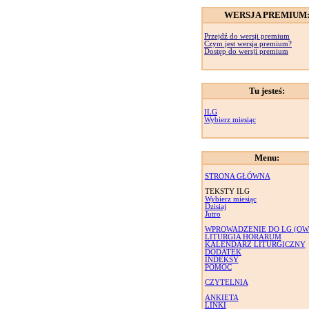
WERSJA PREMIUM
Przejdź do wersji premium
Czym jest wersja premium?
Dostęp do wersji premium
Tu jesteś:
ILG
Wybierz miesiąc
Menu:
STRONA GŁÓWNA
TEKSTY ILG
Wybierz miesiąc
Dzisiaj
Jutro
WPROWADZENIE DO LG (OW
LITURGIA HORARUM
KALENDARZ LITURGICZNY
DODATEK
INDEKSY
POMOC
CZYTELNIA
ANKIETA
LINKI