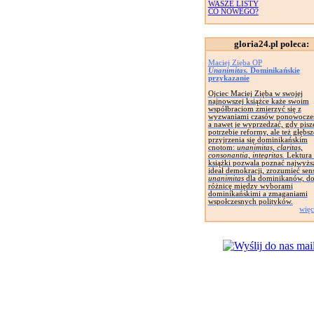
WASZE LISTY
CO NOWEGO?
gloria24.pl poleca:
Maciej Zięba OP
Unanimitas.
Dominikańskie
przykazanie
Ojciec Maciej Zięba w swojej
najnowszej książce każe swoim
współbraciom zmierzyć się z
wyzwaniami czasów ponowocze
a nawet je wyprzedzać, gdy pisz
potrzebie reformy, ale też głębs
przyjrzenia się dominikańskim
cnotom:
unanimitas, claritas,
consonantia, integritas.
Lektura 
książki pozwala poznać najwyżs
ideał demokracji, zrozumieć sen
unanimitas
dla dominikanów, do
różnicę między wyborami
dominikańskimi a zmaganiami
wspołczesnych polityków.
więc