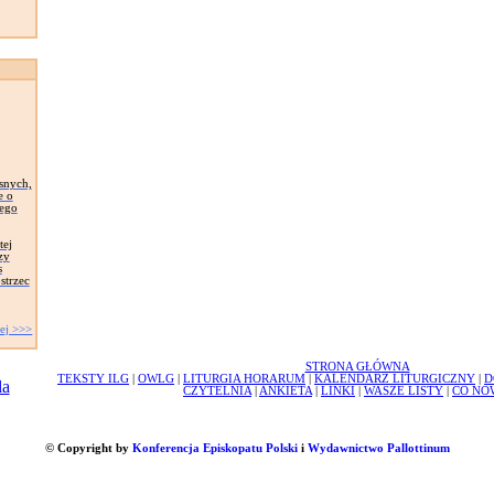
snych,
e o
zego
tej
zy
s
strzec
ej >>>
STRONA GŁÓWNA
TEKSTY ILG
|
OWLG
|
LITURGIA HORARUM
|
KALENDARZ LITURGICZNY
|
D
CZYTELNIA
|
ANKIETA
|
LINKI
|
WASZE LISTY
|
CO NO
© Copyright by
Konferencja Episkopatu Polski
i
Wydawnictwo Pallottinum