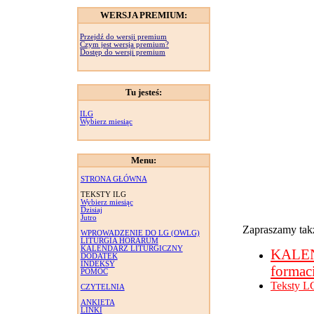
WERSJA PREMIUM:
Przejdź do wersji premium
Czym jest wersja premium?
Dostęp do wersji premium
Tu jesteś:
ILG
Wybierz miesiąc
Menu:
STRONA GŁÓWNA
TEKSTY ILG
Wybierz miesiąc
Dzisiaj
Jutro
Zapraszamy takż
WPROWADZENIE DO LG (OWLG)
LITURGIA HORARUM
KALENDARZ LITURGICZNY
KALE
DODATEK
INDEKSY
formac
POMOC
Teksty L
CZYTELNIA
ANKIETA
LINKI