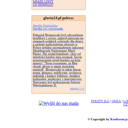
WASZE LISTY
CO NOWEGO?
gloria24.pl poleca:
Amelia Szafrańska
Surdut czy rewerenda
Edmund Bojanowski był człowiekiem
modlitwy i czynu, założył pierwsze na
ziemiach polskich ochronki dla dzieci,
a później najliczniejsze obecnie w
Polsce żeńskie zgromadzenie zakonnic
Służebniczek Najświętszej Marii
Panny. Nie został księdzem, choć od
młodości bardzo tego pragnął. Swoje
przeznaczenie pojął dopiero na łożu
smierci: "Teraz rozumiem, że Bóg
chciał, abym w stanie świeckim
umierał". Bojanowski to także literat,
poeta, tłumacz, publicysta, wydawca,
miłośnik i badacz folkloru, działacz
kulturalny, społeczny i charytatywny.
Nazywany był prekursorem Soboru
Watykańskiego II.
więcej >>>
TEKSTY ILG
|
OWLG
|
LI
CZ
© Copyright by
Konferencja 