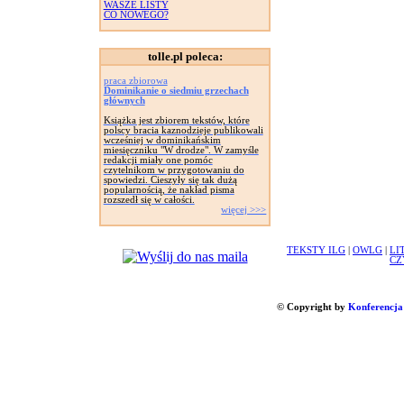
WASZE LISTY
CO NOWEGO?
tolle.pl poleca:
praca zbiorowa
Dominikanie o siedmiu grzechach
głównych
Książka jest zbiorem tekstów, które
polscy bracia kaznodzieje publikowali
wcześniej w dominikańskim
miesięczniku "W drodze". W zamyśle
redakcji miały one pomóc
czytelnikom w przygotowaniu do
spowiedzi. Cieszyły się tak dużą
popularnością, że nakład pisma
rozszedł się w całości.
więcej >>>
TEKSTY ILG
|
OWLG
|
LI
CZ
© Copyright by
Konferencja 