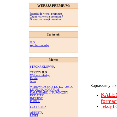
WERSJA PREMIUM:
Przejdź do wersji premium
Czym jest wersja premium?
Dostęp do wersji premium
Tu jesteś:
ILG
Wybierz miesiąc
Menu:
STRONA GŁÓWNA
TEKSTY ILG
Wybierz miesiąc
Dzisiaj
Jutro
Zapraszamy takż
WPROWADZENIE DO LG (OWLG)
LITURGIA HORARUM
KALENDARZ LITURGICZNY
KALE
DODATEK
INDEKSY
formac
POMOC
Teksty L
CZYTELNIA
ANKIETA
LINKI