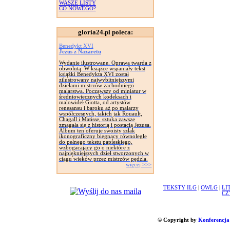
WASZE LISTY
CO NOWEGO?
gloria24.pl poleca:
Benedykt XVI
Jezus z Nazaretu
Wydanie ilustrowane. Oprawa twarda z
obwolutą. W książce wspaniały tekst
książki Benedykta XVI został
zilustrowany najwybitniejszymi
dziełami mistrzów zachodniego
malarstwa. Począwszy od miniatur w
średniowiecznych kodeksach i
malowideł Giotta, od artystów
renesansu i baroku aż po malarzy
współczesnych, takich jak Rouault,
Chagall i Matisse, sztuka zawsze
zmagała się z historią i postacią Jezusa.
Album ten oferuje swoisty szlak
ikonograficzny biegnący równolegle
do pełnego tekstu papieskiego,
wzbogacający go o niektóre z
najpiękniejszych dzieł stworzonych w
ciągu wieków przez mistrzów pędzla.
więcej >>>
TEKSTY ILG
|
OWLG
|
LI
CZ
© Copyright by
Konferencja 