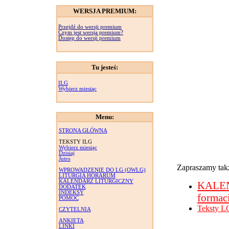
WERSJA PREMIUM:
Przejdź do wersji premium
Czym jest wersja premium?
Dostęp do wersji premium
Tu jesteś:
ILG
Wybierz miesiąc
Menu:
STRONA GŁÓWNA
TEKSTY ILG
Wybierz miesiąc
Dzisiaj
Jutro
Zapraszamy takż
WPROWADZENIE DO LG (OWLG)
LITURGIA HORARUM
KALENDARZ LITURGICZNY
KALE
DODATEK
INDEKSY
formac
POMOC
Teksty L
CZYTELNIA
ANKIETA
LINKI