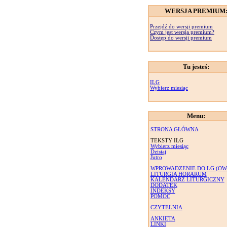
WERSJA PREMIUM
Przejdź do wersji premium
Czym jest wersja premium?
Dostęp do wersji premium
Tu jesteś:
ILG
Wybierz miesiąc
Menu:
STRONA GŁÓWNA
TEKSTY ILG
Wybierz miesiąc
Dzisiaj
Jutro
WPROWADZENIE DO LG (OW
LITURGIA HORARUM
KALENDARZ LITURGICZNY
DODATEK
INDEKSY
POMOC
CZYTELNIA
ANKIETA
LINKI