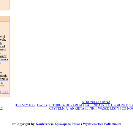
niej
ych,
zo
ciół
astem
,
 wzór
 Słowa
a
go
mienia
dzieło
 z
ych
ej >>>
STRONA GŁÓWNA
TEKSTY ILG
|
OWLG
|
LITURGIA HORARUM
|
KALENDARZ LITURGICZNY
|
D
CZYTELNIA
|
ANKIETA
|
LINKI
|
WASZE LISTY
|
CO NO
© Copyright by
Konferencja Episkopatu Polski
i
Wydawnictwo Pallottinum