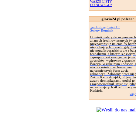
WASZE LISTY
CO NOWEGO?
gloria24.pl poleca:
Jan Andrzej Spież OP
Święty Dominik
Dominik należy do najpowszech
znanych średniowiecznych święt
przynajmniej z imienia. W bard
niespokojnych czasach, gdy Koś
nie potrafił poradzić sobie z bal
feudalizmu, z którym się związał
zaproponował ewangelizację na
apostołów: wędrowne głoszenie
Bożego, w zupełnym ubóstwie, 
równocześnie z zachowaniem
najcenniejszych form życia
zakonnego. Założony przez nie
Zakon Kaznodziejski, od jego i
zwany dominikanami, podjął to 
i rozpowszechnił, stając się jedną
najważniejszych sił reformacyjn
Kościoła.
więc