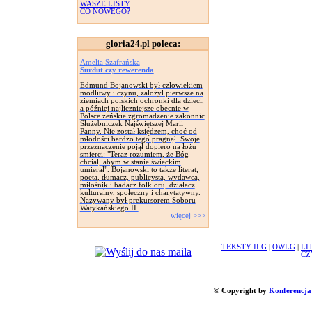
WASZE LISTY
CO NOWEGO?
gloria24.pl poleca:
Amelia Szafrańska
Surdut czy rewerenda
Edmund Bojanowski był człowiekiem
modlitwy i czynu, założył pierwsze na
ziemiach polskich ochronki dla dzieci,
a później najliczniejsze obecnie w
Polsce żeńskie zgromadzenie zakonnic
Służebniczek Najświętszej Marii
Panny. Nie został księdzem, choć od
młodości bardzo tego pragnął. Swoje
przeznaczenie pojął dopiero na łożu
smierci: "Teraz rozumiem, że Bóg
chciał, abym w stanie świeckim
umierał". Bojanowski to także literat,
poeta, tłumacz, publicysta, wydawca,
miłośnik i badacz folkloru, działacz
kulturalny, społeczny i charytatywny.
Nazywany był prekursorem Soboru
Watykańskiego II.
więcej >>>
TEKSTY ILG
|
OWLG
|
LI
CZ
© Copyright by
Konferencja 