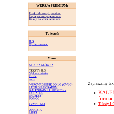
WERSJA PREMIUM:
Przejdź do wersji premium
Czym jest wersja premium?
Dostęp do wersji premium
Tu jesteś:
ILG
Wybierz miesiąc
Menu:
STRONA GŁÓWNA
TEKSTY ILG
Wybierz miesiąc
Dzisiaj
Jutro
Zapraszamy takż
WPROWADZENIE DO LG (OWLG)
LITURGIA HORARUM
KALENDARZ LITURGICZNY
KALE
DODATEK
INDEKSY
formac
POMOC
Teksty L
CZYTELNIA
ANKIETA
LINKI