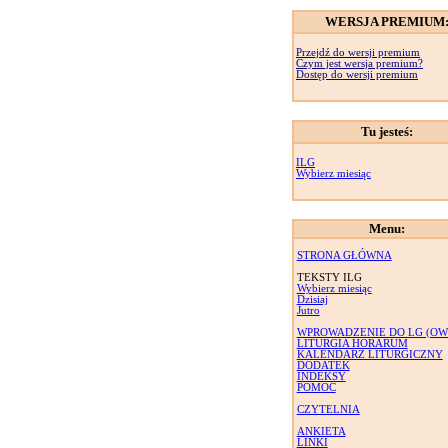
WERSJA PREMIUM
Przejdź do wersji premium
Czym jest wersja premium?
Dostęp do wersji premium
Tu jesteś:
ILG
Wybierz miesiąc
Menu:
STRONA GŁÓWNA
TEKSTY ILG
Wybierz miesiąc
Dzisiaj
Jutro
WPROWADZENIE DO LG (OW
LITURGIA HORARUM
KALENDARZ LITURGICZNY
DODATEK
INDEKSY
POMOC
CZYTELNIA
ANKIETA
LINKI