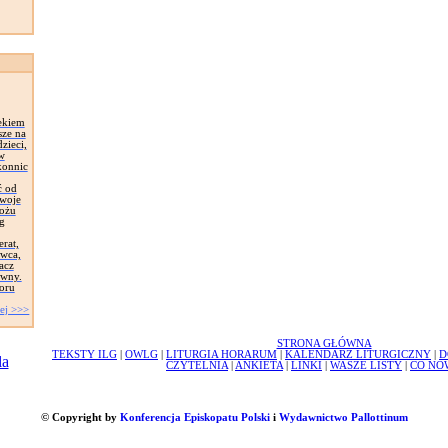
ekiem
sze na
zieci,
 w
konnic
ć od
Swoje
łożu
g
erat,
awca,
acz
ywny.
oru
ej >>>
STRONA GŁÓWNA
TEKSTY ILG
|
OWLG
|
LITURGIA HORARUM
|
KALENDARZ LITURGICZNY
|
D
CZYTELNIA
|
ANKIETA
|
LINKI
|
WASZE LISTY
|
CO NO
© Copyright by
Konferencja Episkopatu Polski
i
Wydawnictwo Pallottinum