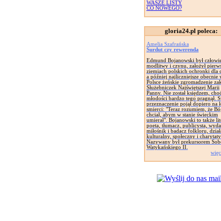
WASZE LISTY
CO NOWEGO?
gloria24.pl poleca:
Amelia Szafrańska
Surdut czy rewerenda
Edmund Bojanowski był człowi
modlitwy i czynu, założył pierw
ziemiach polskich ochronki dla d
a później najliczniejsze obecnie
Polsce żeńskie zgromadzenie za
Służebniczek Najświętszej Marii
Panny. Nie został księdzem, cho
młodości bardzo tego pragnął. 
przeznaczenie pojął dopiero na 
smierci: "Teraz rozumiem, że Bó
chciał, abym w stanie świeckim
umierał". Bojanowski to także lit
poeta, tłumacz, publicysta, wyd
miłośnik i badacz folkloru, dział
kulturalny, społeczny i charytat
Nazywany był prekursorem Sob
Watykańskiego II.
więc