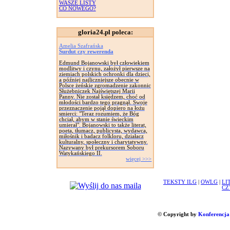
WASZE LISTY
CO NOWEGO?
gloria24.pl poleca:
Amelia Szafrańska
Surdut czy rewerenda
Edmund Bojanowski był człowiekiem
modlitwy i czynu, założył pierwsze na
ziemiach polskich ochronki dla dzieci,
a później najliczniejsze obecnie w
Polsce żeńskie zgromadzenie zakonnic
Służebniczek Najświętszej Marii
Panny. Nie został księdzem, choć od
młodości bardzo tego pragnął. Swoje
przeznaczenie pojął dopiero na łożu
smierci: "Teraz rozumiem, że Bóg
chciał, abym w stanie świeckim
umierał". Bojanowski to także literat,
poeta, tłumacz, publicysta, wydawca,
miłośnik i badacz folkloru, działacz
kulturalny, społeczny i charytatywny.
Nazywany był prekursorem Soboru
Watykańskiego II.
więcej >>>
TEKSTY ILG
|
OWLG
|
LI
CZ
© Copyright by
Konferencja 