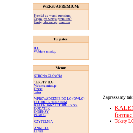
WERSJA PREMIUM:
Przejdź do wersji premium
Czym jest wersja premium?
Dostęp do wersji premium
Tu jesteś:
ILG
Wybierz miesiąc
Menu:
STRONA GŁÓWNA
TEKSTY ILG
Wybierz miesiąc
Dzisiaj
Jutro
Zapraszamy takż
WPROWADZENIE DO LG (OWLG)
LITURGIA HORARUM
KALENDARZ LITURGICZNY
KALE
DODATEK
INDEKSY
formac
POMOC
Teksty L
CZYTELNIA
ANKIETA
LINKI