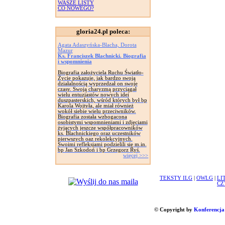
WASZE LISTY
CO NOWEGO?
gloria24.pl poleca:
Agata Adaszyńska-Blacha, Dorota
Mazur
Ks. Franciszek Blachnicki. Biografia
i wspomnienia
Biografia założyciela Ruchu Światło-
Życie pokazuje, jak bardzo swoją
działalnością wyprzedzał on swoje
czasy. Swoją charyzmą przyciągał
wielu entuzjastów nowych idei
duszpasterskich, wśród których był bp
Karola Wojtyła, ale miał również
wokół siebie wielu przeciwników.
Biografia została wzbogacona
osobistymi wspomnieniami i zdjęciami
żyjących jeszcze współpracowników
ks. Blachnickiego oraz uczestników
pierwszych oaz rekolekcyjnych.
Swoimi refleksjami podzielili się m.in.
bp Jan Szkodoń i bp Grzegorz Ryś.
więcej >>>
TEKSTY ILG
|
OWLG
|
LI
CZ
© Copyright by
Konferencja 