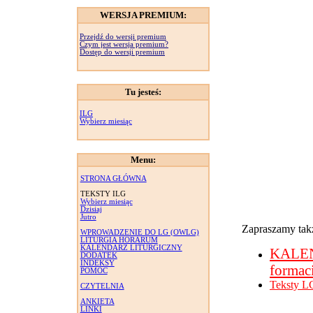
WERSJA PREMIUM:
Przejdź do wersji premium
Czym jest wersja premium?
Dostęp do wersji premium
Tu jesteś:
ILG
Wybierz miesiąc
Menu:
STRONA GŁÓWNA
TEKSTY ILG
Wybierz miesiąc
Dzisiaj
Jutro
Zapraszamy takż
WPROWADZENIE DO LG (OWLG)
LITURGIA HORARUM
KALENDARZ LITURGICZNY
KALE
DODATEK
INDEKSY
formac
POMOC
Teksty L
CZYTELNIA
ANKIETA
LINKI