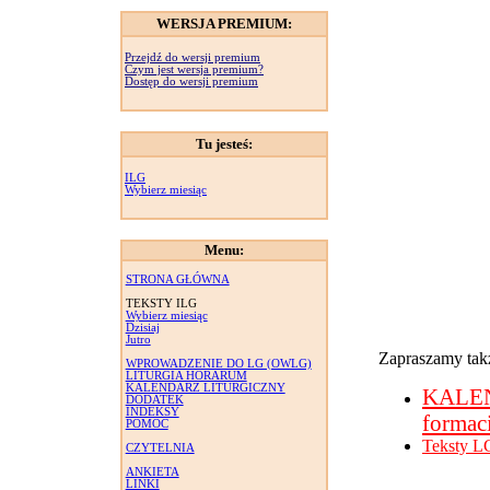
WERSJA PREMIUM:
Przejdź do wersji premium
Czym jest wersja premium?
Dostęp do wersji premium
Tu jesteś:
ILG
Wybierz miesiąc
Menu:
STRONA GŁÓWNA
TEKSTY ILG
Wybierz miesiąc
Dzisiaj
Jutro
Zapraszamy takż
WPROWADZENIE DO LG (OWLG)
LITURGIA HORARUM
KALENDARZ LITURGICZNY
KALE
DODATEK
INDEKSY
formac
POMOC
Teksty L
CZYTELNIA
ANKIETA
LINKI