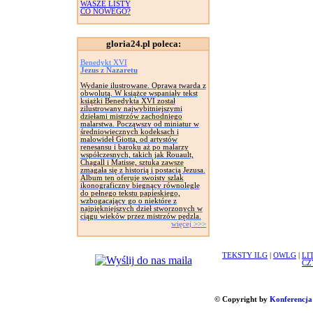
WASZE LISTY
CO NOWEGO?
gloria24.pl poleca:
Benedykt XVI
Jezus z Nazaretu
Wydanie ilustrowane. Oprawa twarda z
obwolutą. W książce wspaniały tekst
książki Benedykta XVI został
zilustrowany najwybitniejszymi
dziełami mistrzów zachodniego
malarstwa. Począwszy od miniatur w
średniowiecznych kodeksach i
malowideł Giotta, od artystów
renesansu i baroku aż po malarzy
współczesnych, takich jak Rouault,
Chagall i Matisse, sztuka zawsze
zmagała się z historią i postacią Jezusa.
Album ten oferuje swoisty szlak
ikonograficzny biegnący równolegle
do pełnego tekstu papieskiego,
wzbogacający go o niektóre z
najpiękniejszych dzieł stworzonych w
ciągu wieków przez mistrzów pędzla.
więcej >>>
TEKSTY ILG
|
OWLG
|
LI
CZ
© Copyright by
Konferencja 