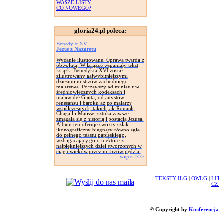
WASZE LISTY
CO NOWEGO?
gloria24.pl poleca:
Benedykt XVI
Jezus z Nazaretu
Wydanie ilustrowane. Oprawa twarda z
obwolutą. W książce wspaniały tekst
książki Benedykta XVI został
zilustrowany najwybitniejszymi
dziełami mistrzów zachodniego
malarstwa. Począwszy od miniatur w
średniowiecznych kodeksach i
malowideł Giotta, od artystów
renesansu i baroku aż po malarzy
współczesnych, takich jak Rouault,
Chagall i Matisse, sztuka zawsze
zmagała się z historią i postacią Jezusa.
Album ten oferuje swoisty szlak
ikonograficzny biegnący równolegle
do pełnego tekstu papieskiego,
wzbogacający go o niektóre z
najpiękniejszych dzieł stworzonych w
ciągu wieków przez mistrzów pędzla.
więcej >>>
TEKSTY ILG
|
OWLG
|
LI
CZ
© Copyright by
Konferencja 