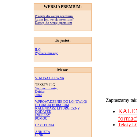
WERSJA PREMIUM:
Przejdź do wersji premium
Czym jest wersja premium?
Dostęp do wersji premium
Tu jesteś:
ILG
Wybierz miesiąc
Menu:
STRONA GŁÓWNA
TEKSTY ILG
Wybierz miesiąc
Dzisiaj
Jutro
Zapraszamy takż
WPROWADZENIE DO LG (OWLG)
LITURGIA HORARUM
KALENDARZ LITURGICZNY
KALE
DODATEK
INDEKSY
formac
POMOC
Teksty L
CZYTELNIA
ANKIETA
LINKI