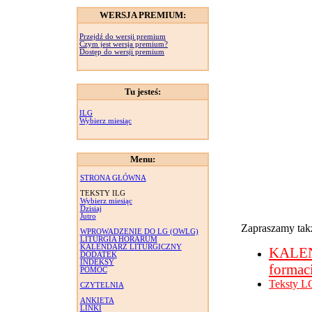
WERSJA PREMIUM:
Przejdź do wersji premium
Czym jest wersja premium?
Dostęp do wersji premium
Tu jesteś:
ILG
Wybierz miesiąc
Menu:
STRONA GŁÓWNA
TEKSTY ILG
Wybierz miesiąc
Dzisiaj
Jutro
Zapraszamy takż
WPROWADZENIE DO LG (OWLG)
LITURGIA HORARUM
KALENDARZ LITURGICZNY
KALE
DODATEK
INDEKSY
formac
POMOC
Teksty L
CZYTELNIA
ANKIETA
LINKI