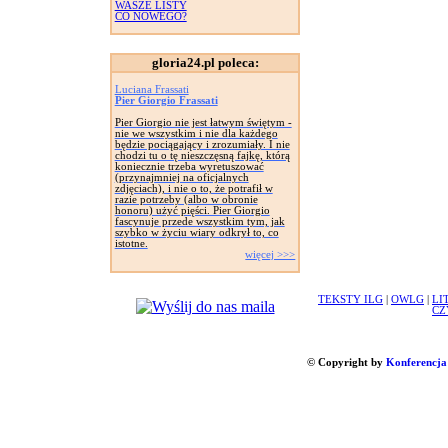
WASZE LISTY
CO NOWEGO?
gloria24.pl poleca:
Luciana Frassati
Pier Giorgio Frassati
Pier Giorgio nie jest łatwym świętym -
nie we wszystkim i nie dla każdego
będzie pociągający i zrozumiały. I nie
chodzi tu o tę nieszczęsną fajkę, którą
koniecznie trzeba wyretuszować
(przynajmniej na oficjalnych
zdjęciach), i nie o to, że potrafił w
razie potrzeby (albo w obronie
honoru) użyć pięści. Pier Giorgio
fascynuje przede wszystkim tym, jak
szybko w życiu wiary odkrył to, co
istotne.
więcej >>>
TEKSTY ILG
|
OWLG
|
LI
CZ
© Copyright by
Konferencja 