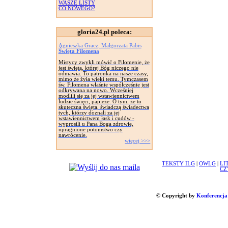
WASZE LISTY
CO NOWEGO?
gloria24.pl poleca:
Agnieszka Gracz, Małgorzata Pabis
Święta Filomena
Mistycy zwykli mówić o Filomenie, że
jest świętą, której Bóg niczego nie
odmawia. To patronka na nasze czasy,
mimo że żyła wieki temu. Tymczasem
św. Filomena właśnie współcześnie jest
odkrywana na nowo. Wcześniej
modlili się za jej wstawiennictwem
ludzie święci, papieże. O tym, że to
skuteczna święta, świadczą świadectwa
tych, którzy doznali za jej
wstawiennictwem łask i cudów -
wyprosili u Pana Boga zdrowie,
upragnione potomstwo czy
nawrócenie.
więcej >>>
TEKSTY ILG
|
OWLG
|
LI
CZ
© Copyright by
Konferencja 