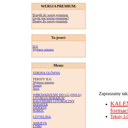
WERSJA PREMIUM:
Przejdź do wersji premium
Czym jest wersja premium?
Dostęp do wersji premium
Tu jesteś:
ILG
Wybierz miesiąc
Menu:
STRONA GŁÓWNA
TEKSTY ILG
Wybierz miesiąc
Dzisiaj
Jutro
Zapraszamy takż
WPROWADZENIE DO LG (OWLG)
LITURGIA HORARUM
KALENDARZ LITURGICZNY
KALE
DODATEK
INDEKSY
formac
POMOC
Teksty L
CZYTELNIA
ANKIETA
LINKI