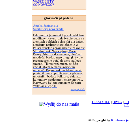
WASZE LISTY
CO NOWEGO?
gloria24.pl poleca:
Amelia Szafrańska
Surdut czy rewerenda
Edmund Bojanowski był człowiekiem
modlitwy i czynu, założył pierwsze na
ziemiach polskich ochronki dla dzieci,
a później najliczniejsze obecnie w
Polsce żeńskie zgromadzenie zakonnic
Służebniczek Najświętszej Marii
Panny. Nie został księdzem, choć od
młodości bardzo tego pragnął. Swoje
przeznaczenie pojął dopiero na łożu
smierci: "Teraz rozumiem, że Bóg
chciał, abym w stanie świeckim
umierał". Bojanowski to także literat,
poeta, tłumacz, publicysta, wydawca,
miłośnik i badacz folkloru, działacz
kulturalny, społeczny i charytatywny.
Nazywany był prekursorem Soboru
Watykańskiego II.
więcej >>>
TEKSTY ILG
|
OWLG
|
LI
CZ
© Copyright by
Konferencja 