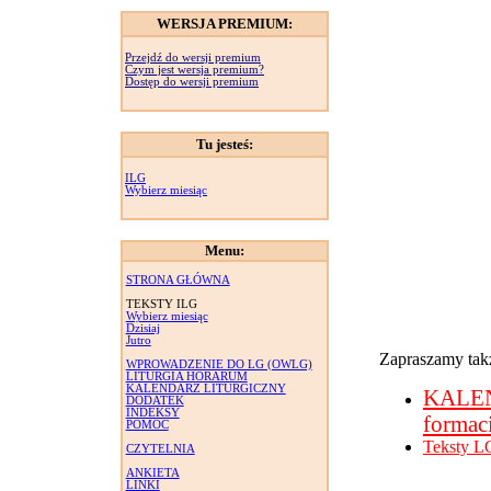
WERSJA PREMIUM:
Przejdź do wersji premium
Czym jest wersja premium?
Dostęp do wersji premium
Tu jesteś:
ILG
Wybierz miesiąc
Menu:
STRONA GŁÓWNA
TEKSTY ILG
Wybierz miesiąc
Dzisiaj
Jutro
Zapraszamy takż
WPROWADZENIE DO LG (OWLG)
LITURGIA HORARUM
KALENDARZ LITURGICZNY
KALE
DODATEK
INDEKSY
formac
POMOC
Teksty L
CZYTELNIA
ANKIETA
LINKI