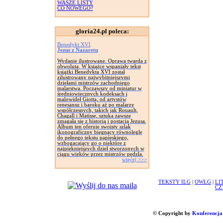
WASZE LISTY
CO NOWEGO?
gloria24.pl poleca:
Benedykt XVI
Jezus z Nazaretu
Wydanie ilustrowane. Oprawa twarda z
obwolutą. W książce wspaniały tekst
książki Benedykta XVI został
zilustrowany najwybitniejszymi
dziełami mistrzów zachodniego
malarstwa. Począwszy od miniatur w
średniowiecznych kodeksach i
malowideł Giotta, od artystów
renesansu i baroku aż po malarzy
współczesnych, takich jak Rouault,
Chagall i Matisse, sztuka zawsze
zmagała się z historią i postacią Jezusa.
Album ten oferuje swoisty szlak
ikonograficzny biegnący równolegle
do pełnego tekstu papieskiego,
wzbogacający go o niektóre z
najpiękniejszych dzieł stworzonych w
ciągu wieków przez mistrzów pędzla.
więcej >>>
TEKSTY ILG
|
OWLG
|
LI
CZ
© Copyright by
Konferencja 