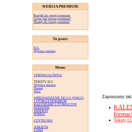
WERSJA PREMIUM:
Przejdź do wersji premium
Czym jest wersja premium?
Dostęp do wersji premium
Tu jesteś:
ILG
Wybierz miesiąc
Menu:
STRONA GŁÓWNA
TEKSTY ILG
Wybierz miesiąc
Dzisiaj
Jutro
Zapraszamy takż
WPROWADZENIE DO LG (OWLG)
LITURGIA HORARUM
KALENDARZ LITURGICZNY
KALE
DODATEK
INDEKSY
formac
POMOC
Teksty L
CZYTELNIA
ANKIETA
LINKI