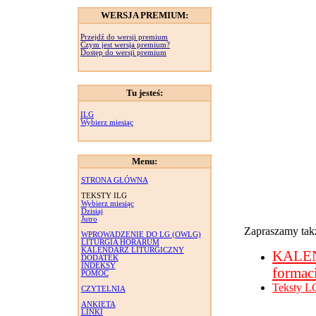
WERSJA PREMIUM:
Przejdź do wersji premium
Czym jest wersja premium?
Dostęp do wersji premium
Tu jesteś:
ILG
Wybierz miesiąc
Menu:
STRONA GŁÓWNA
TEKSTY ILG
Wybierz miesiąc
Dzisiaj
Jutro
Zapraszamy takż
WPROWADZENIE DO LG (OWLG)
LITURGIA HORARUM
KALENDARZ LITURGICZNY
KALE
DODATEK
INDEKSY
formac
POMOC
Teksty L
CZYTELNIA
ANKIETA
LINKI