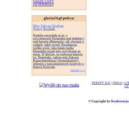
WASZE LISTY
CO NOWEGO?
gloria24.pl poleca:
Mary Fabyan Windeatt
Święty Dominik
Książka opowiada m.in. o
zwycięstwach Dominika nad diabłem i
nad herezją albigensów, jak również o
cudach, jakie czynił. Przedstawia
wielką wizję, jaką miała matka
Dominika przed jego przyjściem na
świat. W skrócie, to cudowna historia
św. Dominika, założyciela Zakonu
Kaznodziejskiego (dominikanów),
jednego z najważniejszych świętych w
historii Kościoła.
więcej >>>
TEKSTY ILG
|
OWLG
|
LI
CZ
© Copyright by
Konferencja 