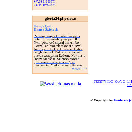
WASZE LISTY
CO NOWEGO?
gloria24.pl poleca:
Henryk Bejda
Humor Świętych
"Smutny święty to żaden święty" -
twierdził najweselszy święty, Filip
Neri. Wesołość zalecał innym, bo
uważał, że "smutek szkodzi duszy".
Katolicyzm był, jest i zawsze będzie
religią radości. Dobra Nowina jest
przede wszystkim Radosną Nowiną, a
"nasza radość to najlepszy sposób
głoszenia chrześcijaństwa", jak
uważała św. Matka Teresa z Kalkuty.
więcej >>>
TEKSTY ILG
|
OWLG
|
LI
CZ
© Copyright by
Konferencja 