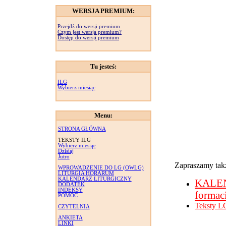
WERSJA PREMIUM:
Przejdź do wersji premium
Czym jest wersja premium?
Dostęp do wersji premium
Tu jesteś:
ILG
Wybierz miesiąc
Menu:
STRONA GŁÓWNA
TEKSTY ILG
Wybierz miesiąc
Dzisiaj
Jutro
Zapraszamy takż
WPROWADZENIE DO LG (OWLG)
LITURGIA HORARUM
KALENDARZ LITURGICZNY
KALE
DODATEK
INDEKSY
formac
POMOC
Teksty L
CZYTELNIA
ANKIETA
LINKI