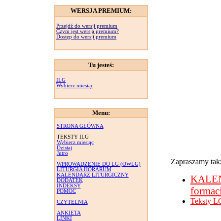
WERSJA PREMIUM:
Przejdź do wersji premium
Czym jest wersja premium?
Dostęp do wersji premium
Tu jesteś:
ILG
Wybierz miesiąc
Menu:
STRONA GŁÓWNA
TEKSTY ILG
Wybierz miesiąc
Dzisiaj
Jutro
Zapraszamy takż
WPROWADZENIE DO LG (OWLG)
LITURGIA HORARUM
KALENDARZ LITURGICZNY
KALE
DODATEK
INDEKSY
formac
POMOC
Teksty L
CZYTELNIA
ANKIETA
LINKI