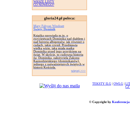
WASZE LISTY
CO NOWEGO?
gloria24.pl poleca:
Mary Fabyan Windeatt
Święty Dominik
Książka opowiada m.in. o
zwycięstwach Dominika nad diabłem i
nad herezją albigensów, jak również o
cudach, jakie czynił. Przedstawia
wielką wizję, jaką miała matka
Dominika przed jego przyjściem na
świat. W skrócie, to cudowna historia
św. Dominika, założyciela Zakonu
Kaznodziejskiego (dominikanów),
jednego z najważniejszych świętych w
historii Kościoła.
więcej >>>
TEKSTY ILG
|
OWLG
|
LI
CZ
© Copyright by
Konferencja 