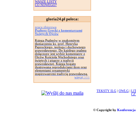
WASZE LISTY
CO NOWEGO?
gloria24.pl poleca:
praca zbiorowa
Psałterz Grecki z komentarzami
Świętych Ojców
Księga Psalmów w znakomitym
tłumaczeniu ks. prof. Henryka
Paprockiego, teologa i duchownego
prawosławnego. Do każdego psalmu
dołączony jest wybór komentarzy z
Ojców Kościoła Wschodniego oraz
świętych i pisarzy z tradycji
prawosławnej. Księga bogato
ilustrowana reprodukcjami ikon oraz
elementami ornamentyki
inspirowanymi tradycją prawosławną.
więcej >>>
TEKSTY ILG
|
OWLG
|
LI
CZ
© Copyright by
Konferencja 