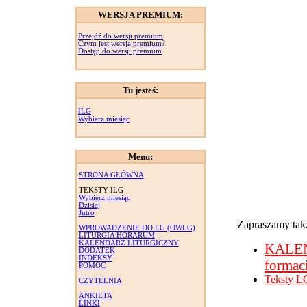
WERSJA PREMIUM:
Przejdź do wersji premium
Czym jest wersja premium?
Dostęp do wersji premium
Tu jesteś:
ILG
Wybierz miesiąc
Menu:
STRONA GŁÓWNA
TEKSTY ILG
Wybierz miesiąc
Dzisiaj
Jutro
Zapraszamy takż
WPROWADZENIE DO LG (OWLG)
LITURGIA HORARUM
KALENDARZ LITURGICZNY
KALE
DODATEK
INDEKSY
formac
POMOC
Teksty L
CZYTELNIA
ANKIETA
LINKI