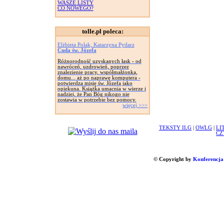
WASZE LISTY
CO NOWEGO?
tolle.pl poleca:
Elżbieta Polak, Katarzyna Pytlarz
Cuda św. Józefa
Różnorodność uzyskanych łask - od
nawróceń, uzdrowień, poprzez
znalezienie pracy, współmałżonka,
domu... aż po naprawę komputera -
potwierdza misję św. Józefa jako
opiekuna. Książka umacnia w wierze i
nadziei, że Pan Bóg nikogo nie
zostawia w potrzebie bez pomocy.
więcej >>>
TEKSTY ILG
|
OWLG
|
LI
CZ
© Copyright by
Konferencja 