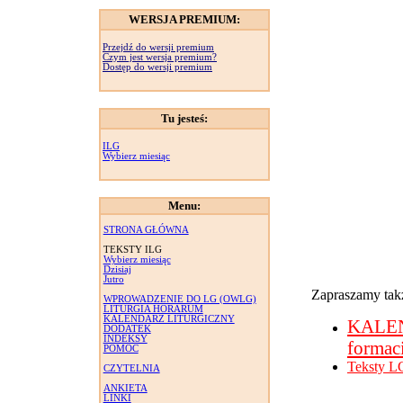
WERSJA PREMIUM:
Przejdź do wersji premium
Czym jest wersja premium?
Dostęp do wersji premium
Tu jesteś:
ILG
Wybierz miesiąc
Menu:
STRONA GŁÓWNA
TEKSTY ILG
Wybierz miesiąc
Dzisiaj
Jutro
Zapraszamy takż
WPROWADZENIE DO LG (OWLG)
LITURGIA HORARUM
KALENDARZ LITURGICZNY
KALE
DODATEK
INDEKSY
formac
POMOC
Teksty L
CZYTELNIA
ANKIETA
LINKI