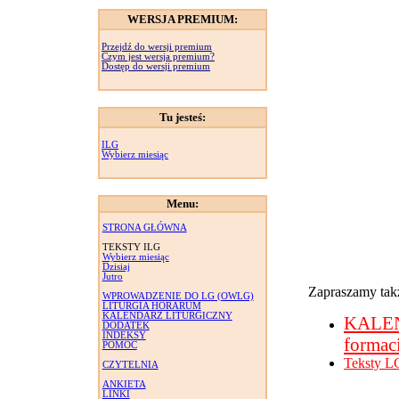
WERSJA PREMIUM:
Przejdź do wersji premium
Czym jest wersja premium?
Dostęp do wersji premium
Tu jesteś:
ILG
Wybierz miesiąc
Menu:
STRONA GŁÓWNA
TEKSTY ILG
Wybierz miesiąc
Dzisiaj
Jutro
Zapraszamy takż
WPROWADZENIE DO LG (OWLG)
LITURGIA HORARUM
KALENDARZ LITURGICZNY
KALE
DODATEK
INDEKSY
formac
POMOC
Teksty L
CZYTELNIA
ANKIETA
LINKI