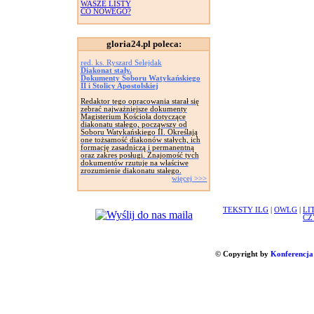
WASZE LISTY
CO NOWEGO?
gloria24.pl poleca:
red. ks. Ryszard Selejdak
Diakonat stały.
Dokumenty Soboru Watykańskiego
II i Stolicy Apostolskiej
Redaktor tego opracowania starał się
zebrać najważniejsze dokumenty
Magisterium Kościoła dotyczące
diakonatu stałego, począwszy od
Soboru Watykańskiego II. Określają
one tożsamość diakonów stałych, ich
formację zasadniczą i permanentną
oraz zakres posługi. Znajomość tych
dokumentów rzutuje na właściwe
zrozumienie diakonatu stałego.
więcej >>>
TEKSTY ILG
|
OWLG
|
LI
CZ
© Copyright by
Konferencja 