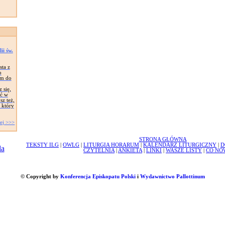
i św.
sta z
o
em do
 się,
ać w
sz też,
 który
ej >>>
STRONA GŁÓWNA
TEKSTY ILG
|
OWLG
|
LITURGIA HORARUM
|
KALENDARZ LITURGICZNY
|
D
CZYTELNIA
|
ANKIETA
|
LINKI
|
WASZE LISTY
|
CO NO
© Copyright by
Konferencja Episkopatu Polski
i
Wydawnictwo Pallottinum