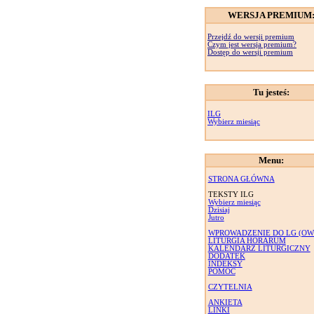
WERSJA PREMIUM
Przejdź do wersji premium
Czym jest wersja premium?
Dostęp do wersji premium
Tu jesteś:
ILG
Wybierz miesiąc
Menu:
STRONA GŁÓWNA
TEKSTY ILG
Wybierz miesiąc
Dzisiaj
Jutro
WPROWADZENIE DO LG (OW
LITURGIA HORARUM
KALENDARZ LITURGICZNY
DODATEK
INDEKSY
POMOC
CZYTELNIA
ANKIETA
LINKI