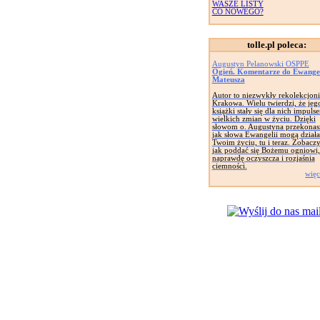
WASZE LISTY
CO NOWEGO?
tolle.pl poleca:
Augustyn Pelanowski OSPPE
Ogień. Komentarze do Ewangeli
Mateusza
Autor to niezwykły rekolekcjoni
Krakowa. Wielu twierdzi, że jeg
książki stały się dla nich impuls
wielkich zmian w życiu. Dzięki
słowom o. Augustyna przekonasz
jak słowa Ewangelii mogą dział
Twoim życiu, tu i teraz. Zobaczy
jak poddać się Bożemu ogniowi,
naprawdę oczyszcza i rozjaśnia
ciemności.
więc