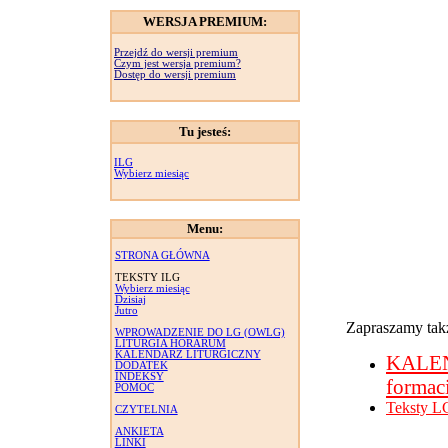
WERSJA PREMIUM:
Przejdź do wersji premium
Czym jest wersja premium?
Dostęp do wersji premium
Tu jesteś:
ILG
Wybierz miesiąc
Menu:
STRONA GŁÓWNA
TEKSTY ILG
Wybierz miesiąc
Dzisiaj
Jutro
Zapraszamy takż
WPROWADZENIE DO LG (OWLG)
LITURGIA HORARUM
KALENDARZ LITURGICZNY
KALE
DODATEK
INDEKSY
formac
POMOC
Teksty L
CZYTELNIA
ANKIETA
LINKI