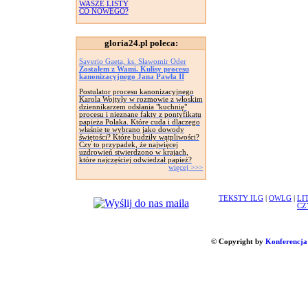
WASZE LISTY
CO NOWEGO?
gloria24.pl poleca:
Saverio Gaeta, ks. Sławomir Oder
Zostałem z Wami. Kulisy procesu
kanonizacyjnego Jana Pawła II
Postulator procesu kanonizacyjnego
Karola Wojtyły w rozmowie z włoskim
dziennikarzem odsłania "kuchnię"
procesu i nieznane fakty z pontyfikatu
papieża Polaka. Które cuda i dlaczego
właśnie te wybrano jako dowody
świętości? Które budziły wątpliwości?
Czy to przypadek, że najwięcej
uzdrowień stwierdzono w krajach,
które najczęściej odwiedzał papież?
więcej >>>
TEKSTY ILG
|
OWLG
|
LI
CZ
© Copyright by
Konferencja 