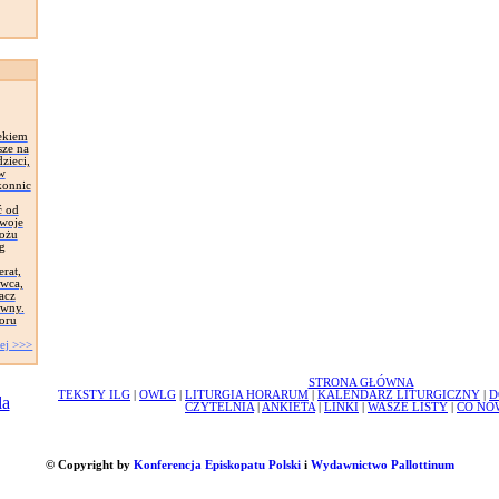
ekiem
sze na
zieci,
 w
konnic
ć od
Swoje
łożu
g
erat,
awca,
acz
ywny.
oru
ej >>>
STRONA GŁÓWNA
TEKSTY ILG
|
OWLG
|
LITURGIA HORARUM
|
KALENDARZ LITURGICZNY
|
D
CZYTELNIA
|
ANKIETA
|
LINKI
|
WASZE LISTY
|
CO NO
© Copyright by
Konferencja Episkopatu Polski
i
Wydawnictwo Pallottinum