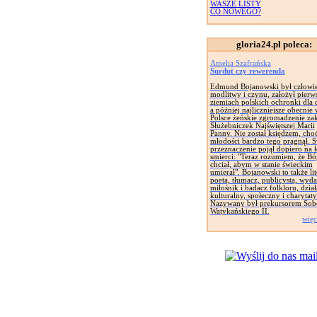
WASZE LISTY
CO NOWEGO?
gloria24.pl poleca:
Amelia Szafrańska
Surdut czy rewerenda
Edmund Bojanowski był człowi
modlitwy i czynu, założył pierw
ziemiach polskich ochronki dla d
a później najliczniejsze obecnie
Polsce żeńskie zgromadzenie za
Służebniczek Najświętszej Marii
Panny. Nie został księdzem, cho
młodości bardzo tego pragnął. 
przeznaczenie pojął dopiero na 
smierci: "Teraz rozumiem, że Bó
chciał, abym w stanie świeckim
umierał". Bojanowski to także lit
poeta, tłumacz, publicysta, wyd
miłośnik i badacz folkloru, dział
kulturalny, społeczny i charytat
Nazywany był prekursorem Sob
Watykańskiego II.
więc