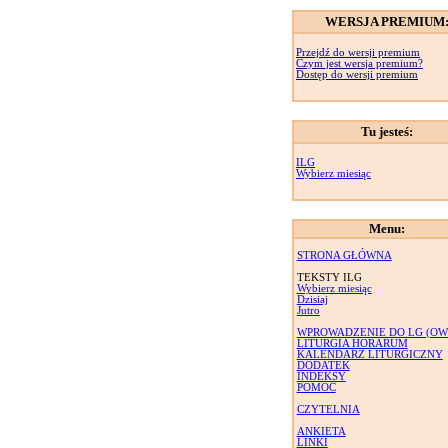
WERSJA PREMIUM
Przejdź do wersji premium
Czym jest wersja premium?
Dostęp do wersji premium
Tu jesteś:
ILG
Wybierz miesiąc
Menu:
STRONA GŁÓWNA
TEKSTY ILG
Wybierz miesiąc
Dzisiaj
Jutro
WPROWADZENIE DO LG (OW
LITURGIA HORARUM
KALENDARZ LITURGICZNY
DODATEK
INDEKSY
POMOC
CZYTELNIA
ANKIETA
LINKI