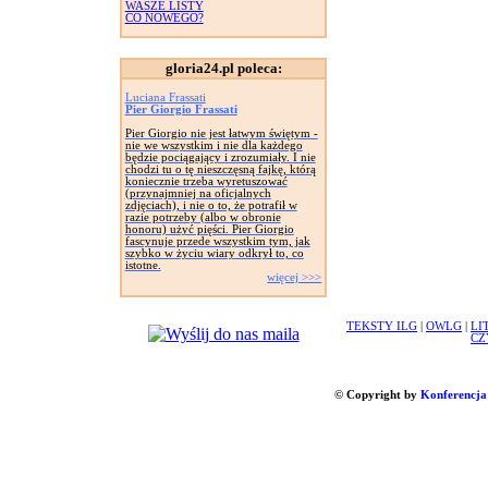
WASZE LISTY
CO NOWEGO?
gloria24.pl poleca:
Luciana Frassati
Pier Giorgio Frassati
Pier Giorgio nie jest łatwym świętym -
nie we wszystkim i nie dla każdego
będzie pociągający i zrozumiały. I nie
chodzi tu o tę nieszczęsną fajkę, którą
koniecznie trzeba wyretuszować
(przynajmniej na oficjalnych
zdjęciach), i nie o to, że potrafił w
razie potrzeby (albo w obronie
honoru) użyć pięści. Pier Giorgio
fascynuje przede wszystkim tym, jak
szybko w życiu wiary odkrył to, co
istotne.
więcej >>>
TEKSTY ILG
|
OWLG
|
LI
CZ
© Copyright by
Konferencja 