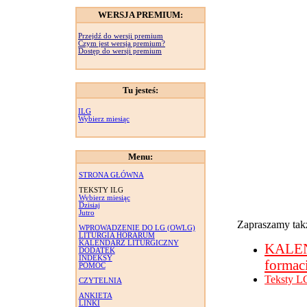
WERSJA PREMIUM:
Przejdź do wersji premium
Czym jest wersja premium?
Dostęp do wersji premium
Tu jesteś:
ILG
Wybierz miesiąc
Menu:
STRONA GŁÓWNA
TEKSTY ILG
Wybierz miesiąc
Dzisiaj
Jutro
Zapraszamy takż
WPROWADZENIE DO LG (OWLG)
LITURGIA HORARUM
KALENDARZ LITURGICZNY
KALE
DODATEK
INDEKSY
formac
POMOC
Teksty L
CZYTELNIA
ANKIETA
LINKI