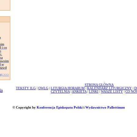
h
nim
 i co
o
i,
na
e swoim
ł w
stawił
ej >>>
STRONA GŁÓWNA
TEKSTY ILG
|
OWLG
|
LITURGIA HORARUM
|
KALENDARZ LITURGICZNY
|
D
CZYTELNIA
|
ANKIETA
|
LINKI
|
WASZE LISTY
|
CO NO
© Copyright by
Konferencja Episkopatu Polski
i
Wydawnictwo Pallottinum