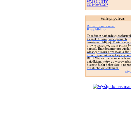
WASZE LISTY
CO NOWEGO?
tolle.pl poleca:
Roman Brandstaetter
Krąg biblijny
To jedna z najbardziej osobistyc
książek Autora poświęconych
tematyce biblijnej. Mieści się w 
prawie wszystko, czym pisarz żył
napisał. Brandstaetter opowiada 
własnej historii poznawania Bibli
m.in. o tym jak uczył się czytać 
Biblii Wujka oraz o relacjach z
dziadkiem, który go wprowadza
historie Biblii hebrajskiej i pozo
mu duchowy testament.
więc