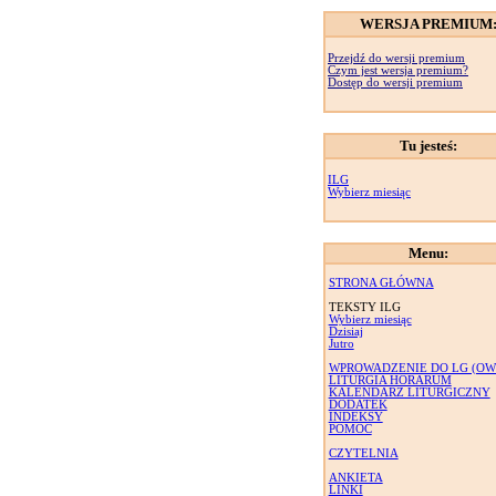
WERSJA PREMIUM
Przejdź do wersji premium
Czym jest wersja premium?
Dostęp do wersji premium
Tu jesteś:
ILG
Wybierz miesiąc
Menu:
STRONA GŁÓWNA
TEKSTY ILG
Wybierz miesiąc
Dzisiaj
Jutro
WPROWADZENIE DO LG (OW
LITURGIA HORARUM
KALENDARZ LITURGICZNY
DODATEK
INDEKSY
POMOC
CZYTELNIA
ANKIETA
LINKI