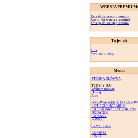
WERSJA PREMIUM
Przejdź do wersji premium
Czym jest wersja premium?
Dostęp do wersji premium
Tu jesteś:
ILG
Wybierz miesiąc
Menu:
STRONA GŁÓWNA
TEKSTY ILG
Wybierz miesiąc
Dzisiaj
Jutro
WPROWADZENIE DO LG (OW
LITURGIA HORARUM
KALENDARZ LITURGICZNY
DODATEK
INDEKSY
POMOC
CZYTELNIA
ANKIETA
LINKI